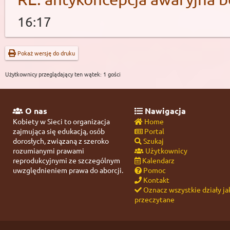
16:17
Pokaż wersję do druku
Użytkownicy przeglądający ten wątek: 1 gości
O nas
Nawigacja
Kobiety w Sieci to organizacja
Home
zajmująca się edukacją, osób
Portal
dorosłych, związaną z szeroko
Szukaj
rozumianymi prawami
Użytkownicy
reprodukcyjnymi ze szczególnym
Kalendarz
uwzględnieniem prawa do aborcji.
Pomoc
Kontakt
Oznacz wszystkie działy ja
przeczytane