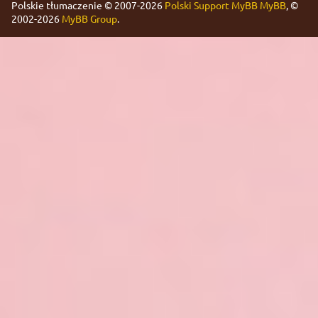
Polskie tłumaczenie © 2007-2026
Polski Support MyBB
MyBB
, ©
2002-2026
MyBB Group
.