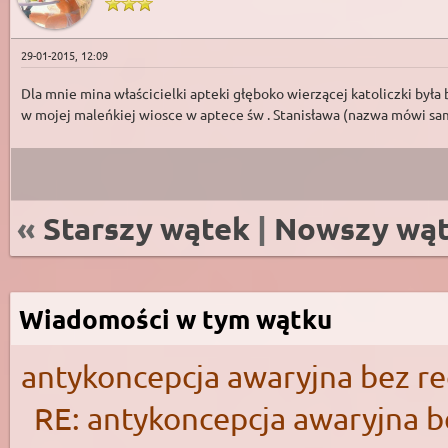
29-01-2015, 12:09
Dla mnie mina właścicielki apteki głęboko wierzącej katoliczki była
w mojej maleńkiej wiosce w aptece św . Stanisława (nazwa mówi sam
«
Starszy wątek
|
Nowszy wą
Wiadomości w tym wątku
antykoncepcja awaryjna bez r
RE: antykoncepcja awaryjna b