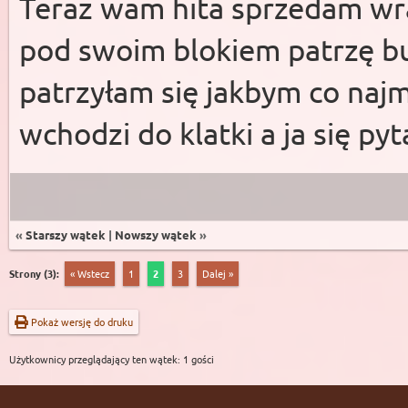
Teraz wam hita sprzedam wr
pod swoim blokiem patrzę bu
patrzyłam się jakbym co najm
wchodzi do klatki a ja się p
«
Starszy wątek
|
Nowszy wątek
»
Strony (3):
« Wstecz
1
2
3
Dalej »
Pokaż wersję do druku
Użytkownicy przeglądający ten wątek: 1 gości