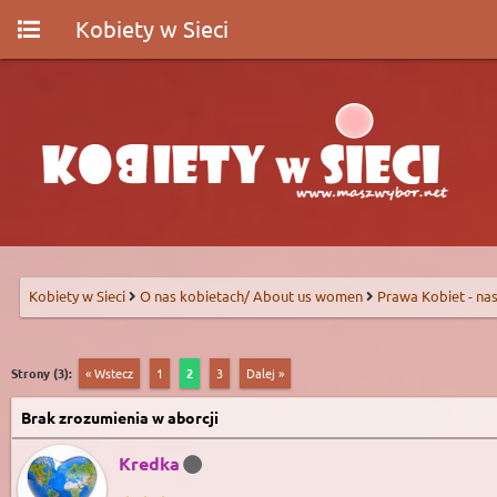
Kobiety w Sieci
Kobiety w Sieci
O nas kobietach/ About us women
Prawa Kobiet - nas
Strony (3):
« Wstecz
1
2
3
Dalej »
Brak zrozumienia w aborcji
Kredka