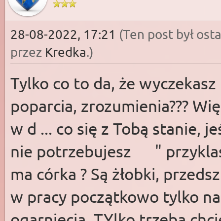
28-08-2022, 17:21
(Ten post był os
przez
Kredka
.)
Tylko co to da, że wyczekasz
poparcia, zrozumienia??? Wi
w d ... co się z Tobą stanie, je
nie potrzebujesz " przyklaśn
ma córka ? Są żłobki, przedsz
w pracy początkowo tylko na 
ogarnięcia. TYlko trzeba chcie