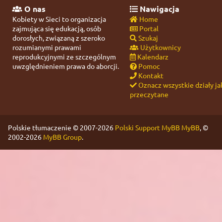
O nas
Nawigacja
Kobiety w Sieci to organizacja
Home
zajmująca się edukacją, osób
Portal
dorosłych, związaną z szeroko
Szukaj
rozumianymi prawami
Użytkownicy
reprodukcyjnymi ze szczególnym
Kalendarz
uwzględnieniem prawa do aborcji.
Pomoc
Kontakt
Oznacz wszystkie działy ja
przeczytane
Polskie tłumaczenie © 2007-2026
Polski Support MyBB
MyBB
, ©
2002-2026
MyBB Group
.