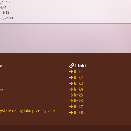
, 16:13
16:41
, 19:52
22, 21:04
a
Linki
link1
link2
link3
cy
link4
link5
link6
link7
stkie działy jako przeczytane
link8