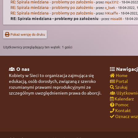
RE: Spirala miedziana - problemy po założeniu
- przez
mija3312
- 18-04-2022
RE: Spirala miedziana - problemy po założeniu
- przez
o_lisek
- 18-04-2022, 
RE: Spirala miedziana - problemy po założeniu
- przez
MKcaffe
- 18-04-2022
RE: Spirala miedziana - problemy po założeniu
- przez
misia08
- 18-04-20
Pokaż wersję do druku
Użytkownicy przeglądający ten wątek: 1 gości
O nas
Nawigacj
Kobiety w Sieci to organizacja zajmująca się
Home
edukacją, osób dorosłych, związaną z szeroko
Portal
rozumianymi prawami reprodukcyjnymi ze
Szukaj
szczególnym uwzględnieniem prawa do aborcji.
Użytkowni
Kalendarz
Pomoc
Kontakt
Oznacz wszy