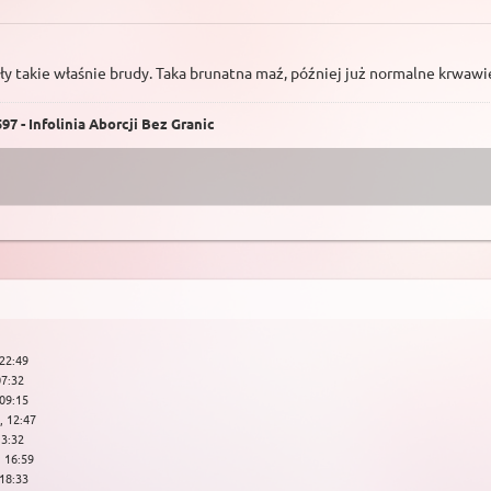
ły takie właśnie brudy. Taka brunatna maź, później już normalne krwawie
7 - Infolinia Aborcji Bez Granic
 22:49
07:32
 09:15
, 12:47
13:32
, 16:59
 18:33