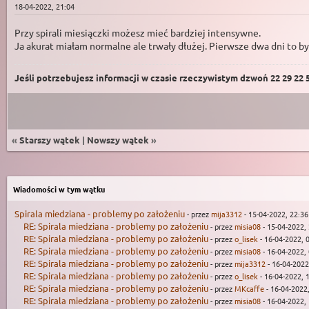
18-04-2022, 21:04
Przy spirali miesiączki możesz mieć bardziej intensywne.
Ja akurat miałam normalne ale trwały dłużej. Pierwsze dwa dni to by
Jeśli potrzebujesz informacji w czasie rzeczywistym dzwoń 22 29 22 59
«
Starszy wątek
|
Nowszy wątek
»
Wiadomości w tym wątku
Spirala miedziana - problemy po założeniu
- przez
mija3312
- 15-04-2022, 22:36
RE: Spirala miedziana - problemy po założeniu
- przez
misia08
- 15-04-2022,
RE: Spirala miedziana - problemy po założeniu
- przez
o_lisek
- 16-04-2022, 
RE: Spirala miedziana - problemy po założeniu
- przez
misia08
- 16-04-2022,
RE: Spirala miedziana - problemy po założeniu
- przez
mija3312
- 16-04-2022
RE: Spirala miedziana - problemy po założeniu
- przez
o_lisek
- 16-04-2022, 
RE: Spirala miedziana - problemy po założeniu
- przez
MKcaffe
- 16-04-2022
RE: Spirala miedziana - problemy po założeniu
- przez
misia08
- 16-04-2022,