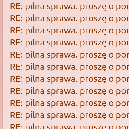
RE: pilna sprawa. proszę o po
RE: pilna sprawa. proszę o po
RE: pilna sprawa. proszę o po
RE: pilna sprawa. proszę o po
RE: pilna sprawa. proszę o po
RE: pilna sprawa. proszę o po
RE: pilna sprawa. proszę o po
RE: pilna sprawa. proszę o po
RE: pilna sprawa. proszę o po
RE: pilna sprawa. proszę o po
RE: pilna sprawa. proszę o po