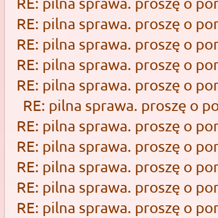
RE: pilna sprawa. proszę o po
RE: pilna sprawa. proszę o po
RE: pilna sprawa. proszę o po
RE: pilna sprawa. proszę o po
RE: pilna sprawa. proszę o po
RE: pilna sprawa. proszę o p
RE: pilna sprawa. proszę o po
RE: pilna sprawa. proszę o po
RE: pilna sprawa. proszę o po
RE: pilna sprawa. proszę o po
RE: pilna sprawa. proszę o po