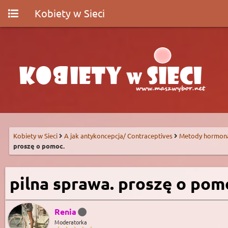
Kobiety w Sieci
Kobiety w Sieci
A jak antykoncepcja/ Contraceptives
Metody hormon
proszę o pomoc.
pilna sprawa. proszę o pom
Renia
Moderatorka