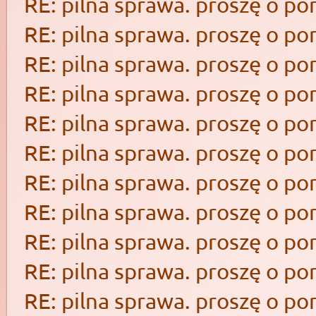
RE: pilna sprawa. proszę o po
RE: pilna sprawa. proszę o po
RE: pilna sprawa. proszę o po
RE: pilna sprawa. proszę o po
RE: pilna sprawa. proszę o po
RE: pilna sprawa. proszę o po
RE: pilna sprawa. proszę o po
RE: pilna sprawa. proszę o po
RE: pilna sprawa. proszę o po
RE: pilna sprawa. proszę o po
RE: pilna sprawa. proszę o po