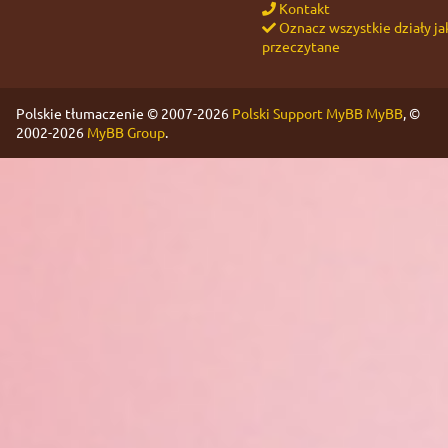
Kontakt
Oznacz wszystkie działy ja
przeczytane
Polskie tłumaczenie © 2007-2026
Polski Support MyBB
MyBB
, ©
2002-2026
MyBB Group
.