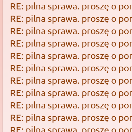
RE: pilna sprawa. proszę o po
RE: pilna sprawa. proszę o po
RE: pilna sprawa. proszę o po
RE: pilna sprawa. proszę o po
RE: pilna sprawa. proszę o po
RE: pilna sprawa. proszę o po
RE: pilna sprawa. proszę o po
RE: pilna sprawa. proszę o po
RE: pilna sprawa. proszę o po
RE: pilna sprawa. proszę o po
RE: pilna sprawa. proszę o po