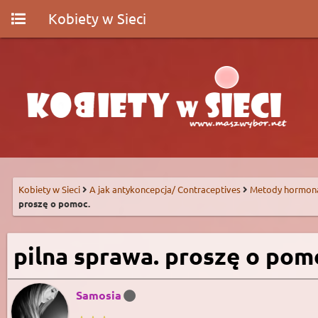
Kobiety w Sieci
Kobiety w Sieci
A jak antykoncepcja/ Contraceptives
Metody hormon
proszę o pomoc.
pilna sprawa. proszę o pom
Samosia