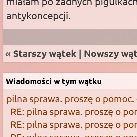
miałam po żadnych pigulkach
antykoncepcji.
«
Starszy wątek
|
Nowszy wą
Wiadomości w tym wątku
pilna sprawa. proszę o pomoc.
RE: pilna sprawa. proszę o po
RE: pilna sprawa. proszę o po
RE: pilna sprawa. proszę o po