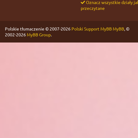
Oznacz wszystkie działy ja
przeczytane
Polskie tłumaczenie © 2007-2026
Polski Support MyBB
MyBB
, ©
2002-2026
MyBB Group
.