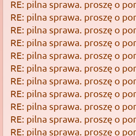
RE: pilna sprawa. proszę o po
RE: pilna sprawa. proszę o po
RE: pilna sprawa. proszę o po
RE: pilna sprawa. proszę o po
RE: pilna sprawa. proszę o po
RE: pilna sprawa. proszę o po
RE: pilna sprawa. proszę o po
RE: pilna sprawa. proszę o po
RE: pilna sprawa. proszę o po
RE: pilna sprawa. proszę o po
RE: pilna sprawa. proszę o po