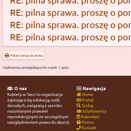
RE: pilna sprawa. proszę o po
RE: pilna sprawa. proszę o po
RE: pilna sprawa. proszę o po
Pokaż wersję do druku
Użytkownicy przeglądający ten wątek: 1 gości
O nas
Nawigacja
Kobiety w Sieci to organizacja
Home
zajmująca się edukacją, osób
Portal
dorosłych, związaną z szeroko
Szukaj
rozumianymi prawami
Użytkownicy
reprodukcyjnymi ze szczególnym
Kalendarz
uwzględnieniem prawa do aborcji.
Pomoc
Kontakt