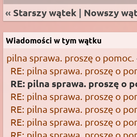
«
Starszy wątek
|
Nowszy wą
Wiadomości w tym wątku
pilna sprawa. proszę o pomoc.
RE: pilna sprawa. proszę o po
RE: pilna sprawa. proszę o 
RE: pilna sprawa. proszę o po
RE: pilna sprawa. proszę o po
RE: pilna sprawa. proszę o po
RE: pilna sprawa. proszę o po