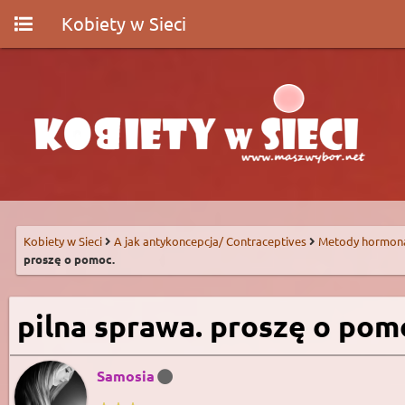
Kobiety w Sieci
Kobiety w Sieci
A jak antykoncepcja/ Contraceptives
Metody hormon
proszę o pomoc.
pilna sprawa. proszę o pom
Samosia