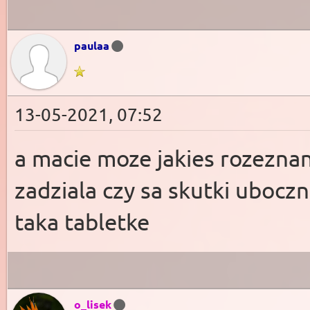
paulaa
13-05-2021, 07:52
a macie moze jakies rozezna
zadziala czy sa skutki uboczn
taka tabletke
o_lisek