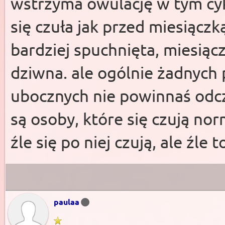
wstrzyma owulację w tym cyk
się czuła jak przed miesiączk
bardziej spuchnięta, miesiąc
dziwna. ale ogólnie żadnych
ubocznych nie powinnaś odc
są osoby, które się czują nor
źle się po niej czują, ale źle
paulaa