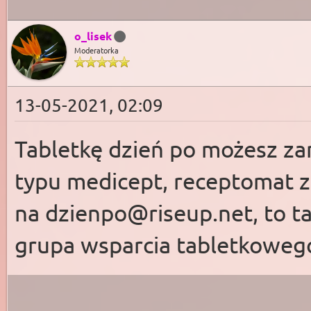
o_lisek
Moderatorka
13-05-2021, 02:09
Tabletkę dzień po możesz z
typu medicept, receptomat za
na
dzienpo@riseup.net
, to 
grupa wsparcia tabletkoweg