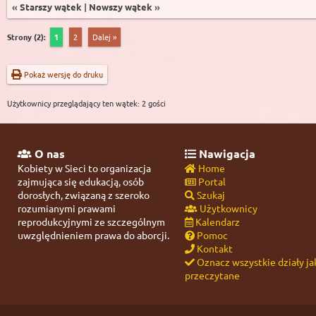
«
Starszy wątek
|
Nowszy wątek
»
Strony (2):
1
2
Dalej »
Pokaż wersję do druku
Użytkownicy przeglądający ten wątek: 2 gości
O nas
Nawigacja
Kobiety w Sieci to organizacja
Home
zajmująca się edukacją, osób
Portal
dorosłych, związaną z szeroko
Szukaj
rozumianymi prawami
Użytkownicy
reprodukcyjnymi ze szczególnym
Kalendarz
uwzględnieniem prawa do aborcji.
Pomoc
Kontakt
Oznacz wszystkie działy ja
przeczytane