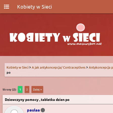
Kobiety w Sieci
Kobiety w Sieci
A jak antykoncepcja/ Contraceptives
Antykoncepcja p
po
Strony (2):
1
2
Dalej »
Dziewczyny pomocy , tabletka dzien po
paulaa