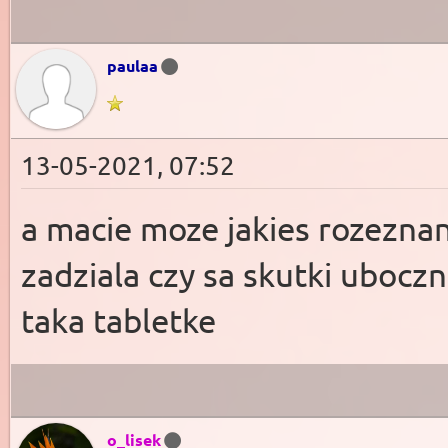
paulaa
13-05-2021, 07:52
a macie moze jakies rozezna
zadziala czy sa skutki uboczn
taka tabletke
o_lisek