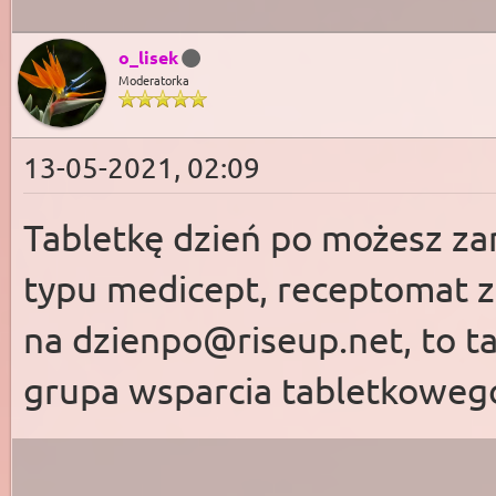
o_lisek
Moderatorka
13-05-2021, 02:09
Tabletkę dzień po możesz z
typu medicept, receptomat za
na
dzienpo@riseup.net
, to 
grupa wsparcia tabletkoweg