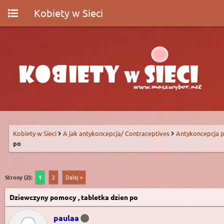
Kobiety w Sieci
Kobiety w Sieci
A jak antykoncepcja/ Contraceptives
Antykoncepcja p
po
Strony (2):
1
2
Dalej »
Dziewczyny pomocy , tabletka dzien po
paulaa