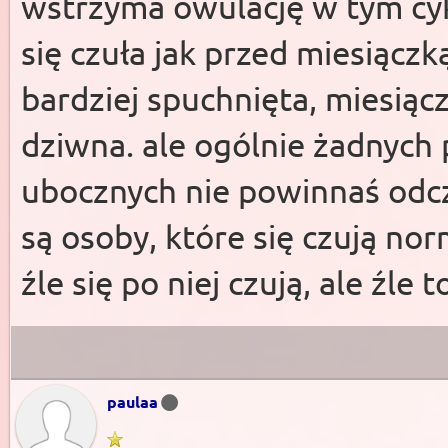
wstrzyma owulację w tym cyk
się czuła jak przed miesiączk
bardziej spuchnięta, miesiąc
dziwna. ale ogólnie żadnych
ubocznych nie powinnaś odc
są osoby, które się czują nor
źle się po niej czują, ale źle
paulaa