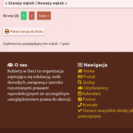
«
Starszy wątek
|
Nowszy wątek
»
Strony (2):
1
2
Dalej »
Pokaż wersję do druku
Użytkownicy przeglądający ten wątek: 1 gości
O nas
Nawigacja
Kobiety w Sieci to organizacja
Home
zajmująca się edukacją, osób
Portal
dorosłych, związaną z szeroko
Szukaj
rozumianymi prawami
Użytkownicy
reprodukcyjnymi ze szczególnym
Kalendarz
uwzględnieniem prawa do aborcji.
Pomoc
Kontakt
Oznacz wszystkie działy ja
przeczytane