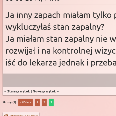
Ja inny zapach miałam tylko 
wykluczyłaś stan zapalny?
Ja miałam stan zapalny nie w
rozwijał i na kontrolnej wizy
iść do lekarza jednak i przeba
«
Starszy wątek
|
Nowszy wątek
»
Strony (3):
« Wstecz
1
2
3
Pokaż wersję do druku