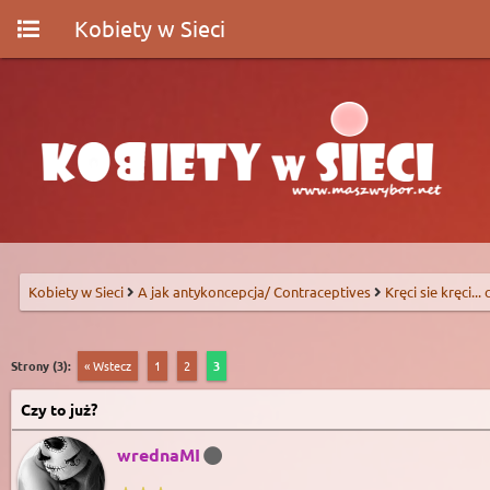
Kobiety w Sieci
Kobiety w Sieci
A jak antykoncepcja/ Contraceptives
Kręci sie kręci...
Strony (3):
« Wstecz
1
2
3
Czy to już?
wrednaMI