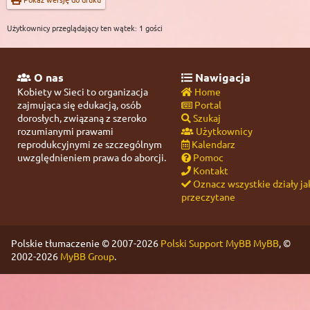
Użytkownicy przeglądający ten wątek: 1 gości
O nas
Nawigacja
Kobiety w Sieci to organizacja
Home
zajmująca się edukacją, osób
Portal
dorosłych, związaną z szeroko
Szukaj
rozumianymi prawami
Użytkownicy
reprodukcyjnymi ze szczególnym
Kalendarz
uwzględnieniem prawa do aborcji.
Pomoc
Kontakt
Oznacz wszystkie działy ja
przeczytane
Polskie tłumaczenie © 2007-2026
Polski Support MyBB
MyBB
, ©
2002-2026
MyBB Group
.