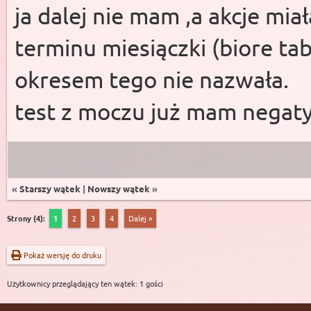
ja dalej nie mam ,a akcje mia
terminu miesiączki (biore tab
okresem tego nie nazwała.
test z moczu już mam negat
«
Starszy wątek
|
Nowszy wątek
»
Strony (4):
1
2
3
4
Dalej »
Pokaż wersję do druku
Użytkownicy przeglądający ten wątek: 1 gości