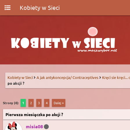
Kobiety w Sieci
Kobiety w Sieci
A jak antykoncepcja/ Contraceptives
Kręci sie kręci...
po akcji ?
Strony (4):
1
2
3
4
Dalej »
Pierwsza miesiączka po akcji ?
misia08