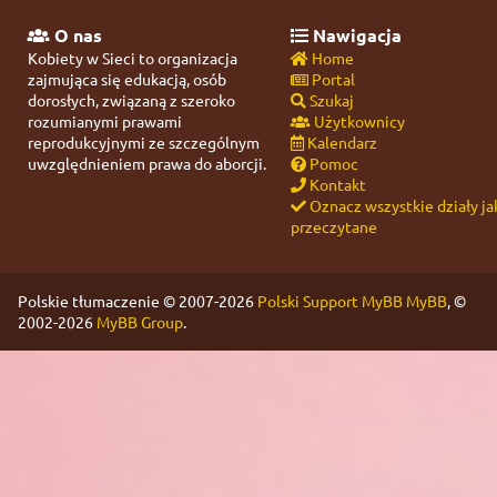
O nas
Nawigacja
Kobiety w Sieci to organizacja
Home
zajmująca się edukacją, osób
Portal
dorosłych, związaną z szeroko
Szukaj
rozumianymi prawami
Użytkownicy
reprodukcyjnymi ze szczególnym
Kalendarz
uwzględnieniem prawa do aborcji.
Pomoc
Kontakt
Oznacz wszystkie działy ja
przeczytane
Polskie tłumaczenie © 2007-2026
Polski Support MyBB
MyBB
, ©
2002-2026
MyBB Group
.