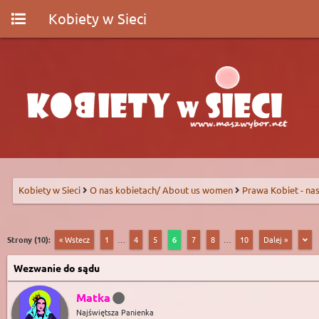
Kobiety w Sieci
Kobiety w Sieci
O nas kobietach/ About us women
Prawa Kobiet - nas
Strony (10):
« Wstecz
1
…
4
5
6
7
8
…
10
Dalej »
Wezwanie do sądu
Matka
Najświętsza Panienka