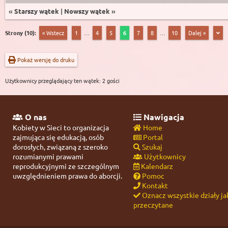
«
Starszy wątek
|
Nowszy wątek
»
Strony (10):
« Wstecz
1
…
4
5
6
7
8
…
10
Dalej »
Pokaż wersję do druku
Użytkownicy przeglądający ten wątek: 2 gości
O nas
Nawigacja
Kobiety w Sieci to organizacja
Home
zajmująca się edukacją, osób
Portal
dorosłych, związaną z szeroko
Szukaj
rozumianymi prawami
Użytkownicy
reprodukcyjnymi ze szczególnym
Kalendarz
uwzględnieniem prawa do aborcji.
Pomoc
Kontakt
Oznacz wszystkie działy ja
przeczytane