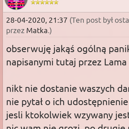
28-04-2020, 21:37
(Ten post był os
przez
Matka
.)
obserwuję jakąś ogólną pani
napisanymi tutaj przez Lama
nikt nie dostanie waszych d
nie pytał o ich udostępnienie
jesli ktokolwiek wzywany jes
nic wam nie grozi, po drugi