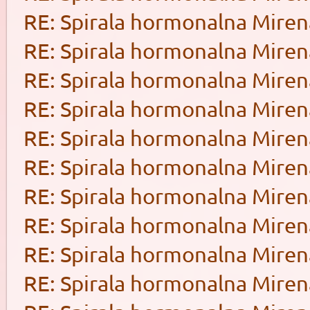
RE: Spirala hormonalna Miren
RE: Spirala hormonalna Miren
RE: Spirala hormonalna Miren
RE: Spirala hormonalna Miren
RE: Spirala hormonalna Miren
RE: Spirala hormonalna Miren
RE: Spirala hormonalna Miren
RE: Spirala hormonalna Miren
RE: Spirala hormonalna Miren
RE: Spirala hormonalna Miren