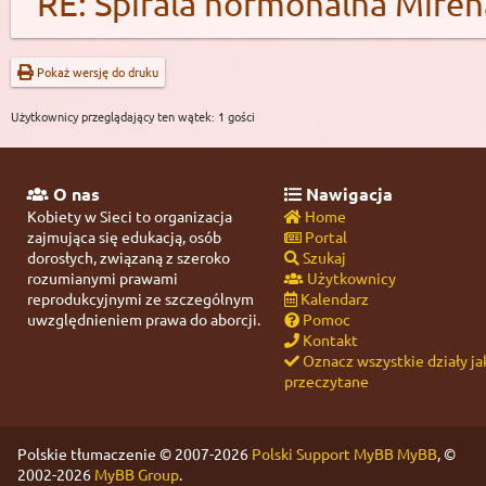
RE: Spirala hormonalna Miren
Pokaż wersję do druku
Użytkownicy przeglądający ten wątek: 1 gości
O nas
Nawigacja
Kobiety w Sieci to organizacja
Home
zajmująca się edukacją, osób
Portal
dorosłych, związaną z szeroko
Szukaj
rozumianymi prawami
Użytkownicy
reprodukcyjnymi ze szczególnym
Kalendarz
uwzględnieniem prawa do aborcji.
Pomoc
Kontakt
Oznacz wszystkie działy ja
przeczytane
Polskie tłumaczenie © 2007-2026
Polski Support MyBB
MyBB
, ©
2002-2026
MyBB Group
.