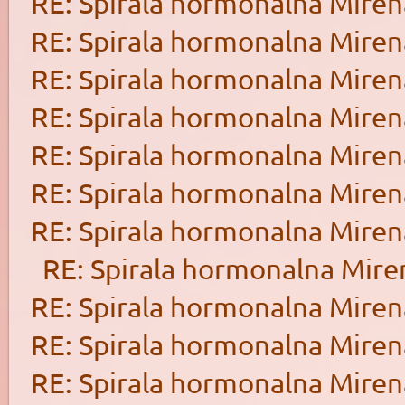
RE: Spirala hormonalna Miren
RE: Spirala hormonalna Miren
RE: Spirala hormonalna Miren
RE: Spirala hormonalna Miren
RE: Spirala hormonalna Miren
RE: Spirala hormonalna Miren
RE: Spirala hormonalna Miren
RE: Spirala hormonalna Mire
RE: Spirala hormonalna Miren
RE: Spirala hormonalna Miren
RE: Spirala hormonalna Miren