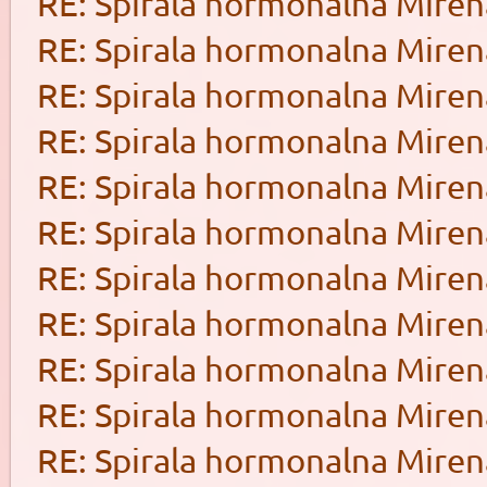
RE: Spirala hormonalna Miren
RE: Spirala hormonalna Miren
RE: Spirala hormonalna Miren
RE: Spirala hormonalna Miren
RE: Spirala hormonalna Miren
RE: Spirala hormonalna Miren
RE: Spirala hormonalna Miren
RE: Spirala hormonalna Miren
RE: Spirala hormonalna Miren
RE: Spirala hormonalna Miren
RE: Spirala hormonalna Miren