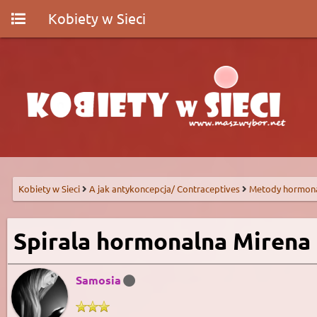
Kobiety w Sieci
Kobiety w Sieci
A jak antykoncepcja/ Contraceptives
Metody hormon
Spirala hormonalna Mirena
Samosia