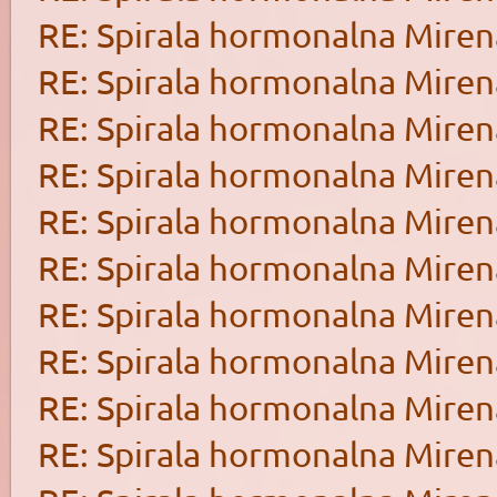
RE: Spirala hormonalna Miren
RE: Spirala hormonalna Miren
RE: Spirala hormonalna Miren
RE: Spirala hormonalna Miren
RE: Spirala hormonalna Miren
RE: Spirala hormonalna Miren
RE: Spirala hormonalna Miren
RE: Spirala hormonalna Miren
RE: Spirala hormonalna Miren
RE: Spirala hormonalna Miren