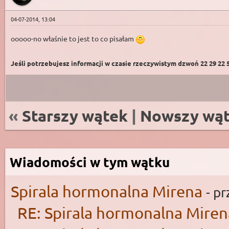
04-07-2014, 13:04
ooooo-no właśnie to jest to co pisałam
Jeśli potrzebujesz informacji w czasie rzeczywistym dzwoń 22 29 22 59
«
Starszy wątek
|
Nowszy wą
Wiadomości w tym wątku
Spirala hormonalna Mirena
- p
RE: Spirala hormonalna Miren