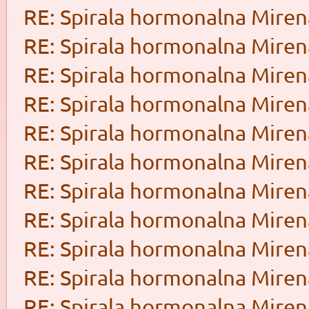
RE: Spirala hormonalna Miren
RE: Spirala hormonalna Miren
RE: Spirala hormonalna Miren
RE: Spirala hormonalna Miren
RE: Spirala hormonalna Miren
RE: Spirala hormonalna Miren
RE: Spirala hormonalna Miren
RE: Spirala hormonalna Miren
RE: Spirala hormonalna Miren
RE: Spirala hormonalna Miren
RE: Spirala hormonalna Miren