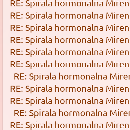
RE: Spirala hormonalna Miren
RE: Spirala hormonalna Miren
RE: Spirala hormonalna Miren
RE: Spirala hormonalna Miren
RE: Spirala hormonalna Miren
RE: Spirala hormonalna Miren
RE: Spirala hormonalna Mire
RE: Spirala hormonalna Miren
RE: Spirala hormonalna Miren
RE: Spirala hormonalna Mire
RE: Spirala hormonalna Miren