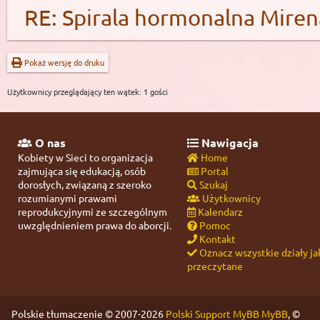
RE: Spirala hormonalna Miren
Pokaż wersję do druku
Użytkownicy przeglądający ten wątek: 1 gości
O nas
Nawigacja
Kobiety w Sieci to organizacja
Home
zajmująca się edukacją, osób
Portal
dorosłych, związaną z szeroko
Szukaj
rozumianymi prawami
Użytkownicy
reprodukcyjnymi ze szczególnym
Kalendarz
uwzględnieniem prawa do aborcji.
Pomoc
Kontakt
Oznacz wszystkie działy ja
przeczytane
Polskie tłumaczenie © 2007-2026
Polski Support MyBB
MyBB
, ©