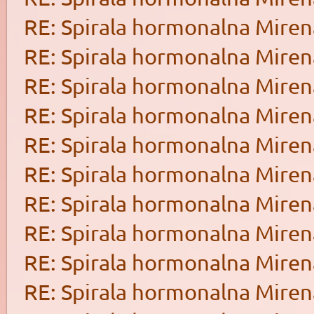
RE: Spirala hormonalna Miren
RE: Spirala hormonalna Miren
RE: Spirala hormonalna Miren
RE: Spirala hormonalna Miren
RE: Spirala hormonalna Miren
RE: Spirala hormonalna Miren
RE: Spirala hormonalna Miren
RE: Spirala hormonalna Miren
RE: Spirala hormonalna Miren
RE: Spirala hormonalna Miren