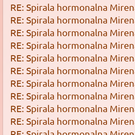
RE: Spirala hormonalna Miren
RE: Spirala hormonalna Miren
RE: Spirala hormonalna Miren
RE: Spirala hormonalna Miren
RE: Spirala hormonalna Miren
RE: Spirala hormonalna Miren
RE: Spirala hormonalna Miren
RE: Spirala hormonalna Miren
RE: Spirala hormonalna Miren
RE: Spirala hormonalna Miren
RE: Spirala hormonalna Miren