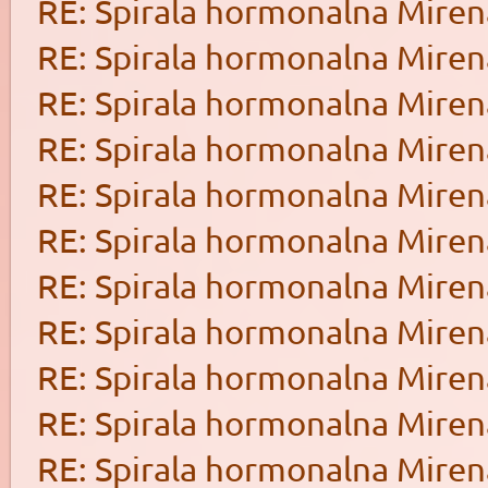
RE: Spirala hormonalna Miren
RE: Spirala hormonalna Miren
RE: Spirala hormonalna Miren
RE: Spirala hormonalna Miren
RE: Spirala hormonalna Miren
RE: Spirala hormonalna Miren
RE: Spirala hormonalna Miren
RE: Spirala hormonalna Miren
RE: Spirala hormonalna Miren
RE: Spirala hormonalna Miren
RE: Spirala hormonalna Miren