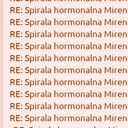
RE: Spirala hormonalna Miren
RE: Spirala hormonalna Miren
RE: Spirala hormonalna Miren
RE: Spirala hormonalna Miren
RE: Spirala hormonalna Miren
RE: Spirala hormonalna Miren
RE: Spirala hormonalna Miren
RE: Spirala hormonalna Miren
RE: Spirala hormonalna Miren
RE: Spirala hormonalna Miren