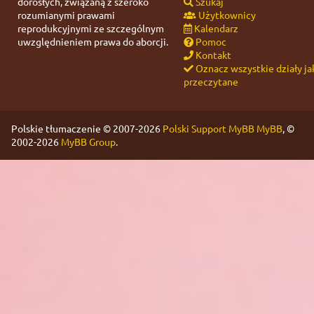
dorosłych, związaną z szeroko
Szukaj
rozumianymi prawami
Użytkownicy
reprodukcyjnymi ze szczególnym
Kalendarz
uwzględnieniem prawa do aborcji.
Pomoc
Kontakt
Oznacz wszystkie działy ja
przeczytane
Polskie tłumaczenie © 2007-2026
Polski Support MyBB
MyBB
, ©
2002-2026
MyBB Group
.