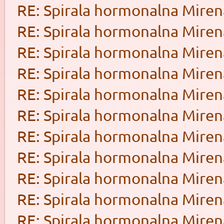
RE: Spirala hormonalna Miren
RE: Spirala hormonalna Miren
RE: Spirala hormonalna Miren
RE: Spirala hormonalna Miren
RE: Spirala hormonalna Miren
RE: Spirala hormonalna Miren
RE: Spirala hormonalna Miren
RE: Spirala hormonalna Miren
RE: Spirala hormonalna Miren
RE: Spirala hormonalna Miren
RE: Spirala hormonalna Miren