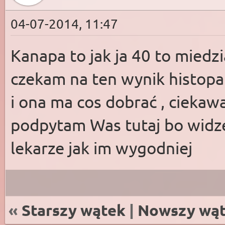
04-07-2014, 11:47
Kanapa to jak ja 40 to miedzi
czekam na ten wynik histopat
i ona ma cos dobrać , ciekaw
podpytam Was tutaj bo widzę
lekarze jak im wygodniej
«
Starszy wątek
|
Nowszy wą