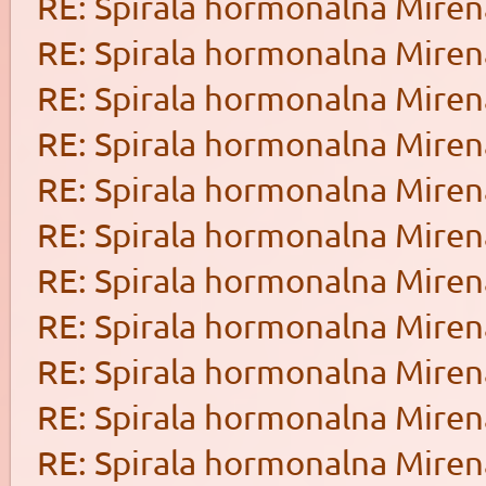
RE: Spirala hormonalna Miren
RE: Spirala hormonalna Miren
RE: Spirala hormonalna Miren
RE: Spirala hormonalna Miren
RE: Spirala hormonalna Miren
RE: Spirala hormonalna Miren
RE: Spirala hormonalna Miren
RE: Spirala hormonalna Miren
RE: Spirala hormonalna Miren
RE: Spirala hormonalna Miren
RE: Spirala hormonalna Miren