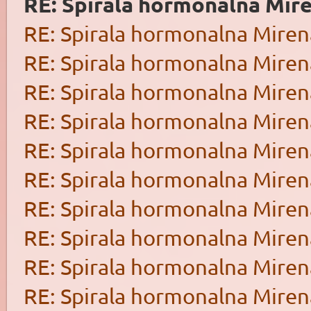
RE: Spirala hormonalna Mir
RE: Spirala hormonalna Miren
RE: Spirala hormonalna Miren
RE: Spirala hormonalna Miren
RE: Spirala hormonalna Miren
RE: Spirala hormonalna Miren
RE: Spirala hormonalna Miren
RE: Spirala hormonalna Miren
RE: Spirala hormonalna Miren
RE: Spirala hormonalna Miren
RE: Spirala hormonalna Miren