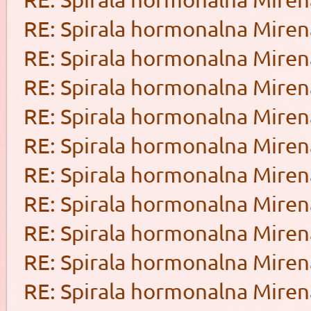
RE: Spirala hormonalna Miren
RE: Spirala hormonalna Miren
RE: Spirala hormonalna Miren
RE: Spirala hormonalna Miren
RE: Spirala hormonalna Miren
RE: Spirala hormonalna Miren
RE: Spirala hormonalna Miren
RE: Spirala hormonalna Miren
RE: Spirala hormonalna Miren
RE: Spirala hormonalna Miren