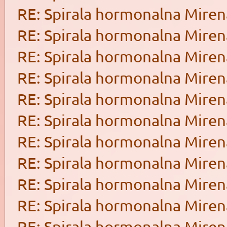
RE: Spirala hormonalna Miren
RE: Spirala hormonalna Miren
RE: Spirala hormonalna Miren
RE: Spirala hormonalna Miren
RE: Spirala hormonalna Miren
RE: Spirala hormonalna Miren
RE: Spirala hormonalna Miren
RE: Spirala hormonalna Miren
RE: Spirala hormonalna Miren
RE: Spirala hormonalna Miren
RE: Spirala hormonalna Miren