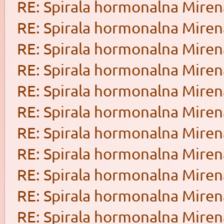
RE: Spirala hormonalna Miren
RE: Spirala hormonalna Miren
RE: Spirala hormonalna Miren
RE: Spirala hormonalna Miren
RE: Spirala hormonalna Miren
RE: Spirala hormonalna Miren
RE: Spirala hormonalna Miren
RE: Spirala hormonalna Miren
RE: Spirala hormonalna Miren
RE: Spirala hormonalna Miren
RE: Spirala hormonalna Miren