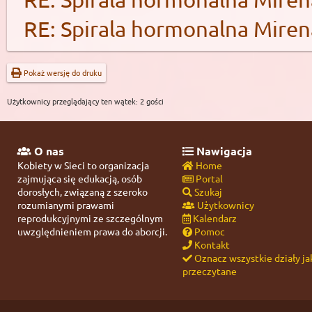
RE: Spirala hormonalna Miren
Pokaż wersję do druku
Użytkownicy przeglądający ten wątek: 2 gości
O nas
Nawigacja
Kobiety w Sieci to organizacja
Home
zajmująca się edukacją, osób
Portal
dorosłych, związaną z szeroko
Szukaj
rozumianymi prawami
Użytkownicy
reprodukcyjnymi ze szczególnym
Kalendarz
uwzględnieniem prawa do aborcji.
Pomoc
Kontakt
Oznacz wszystkie działy ja
przeczytane