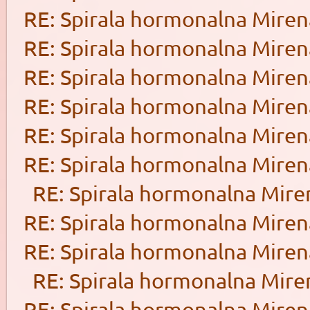
RE: Spirala hormonalna Miren
RE: Spirala hormonalna Miren
RE: Spirala hormonalna Miren
RE: Spirala hormonalna Miren
RE: Spirala hormonalna Miren
RE: Spirala hormonalna Miren
RE: Spirala hormonalna Mire
RE: Spirala hormonalna Miren
RE: Spirala hormonalna Miren
RE: Spirala hormonalna Mire
RE: Spirala hormonalna Miren