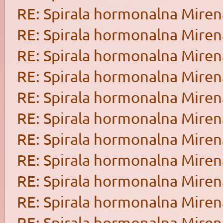
RE: Spirala hormonalna Miren
RE: Spirala hormonalna Miren
RE: Spirala hormonalna Miren
RE: Spirala hormonalna Miren
RE: Spirala hormonalna Miren
RE: Spirala hormonalna Miren
RE: Spirala hormonalna Miren
RE: Spirala hormonalna Miren
RE: Spirala hormonalna Miren
RE: Spirala hormonalna Miren
RE: Spirala hormonalna Miren