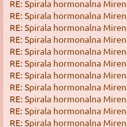
RE: Spirala hormonalna Miren
RE: Spirala hormonalna Miren
RE: Spirala hormonalna Miren
RE: Spirala hormonalna Miren
RE: Spirala hormonalna Miren
RE: Spirala hormonalna Miren
RE: Spirala hormonalna Miren
RE: Spirala hormonalna Miren
RE: Spirala hormonalna Miren
RE: Spirala hormonalna Miren
RE: Spirala hormonalna Miren