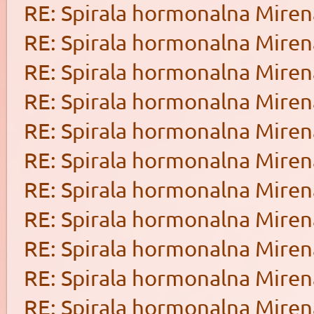
RE: Spirala hormonalna Miren
RE: Spirala hormonalna Miren
RE: Spirala hormonalna Miren
RE: Spirala hormonalna Miren
RE: Spirala hormonalna Miren
RE: Spirala hormonalna Miren
RE: Spirala hormonalna Miren
RE: Spirala hormonalna Miren
RE: Spirala hormonalna Miren
RE: Spirala hormonalna Miren
RE: Spirala hormonalna Miren