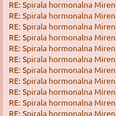
RE: Spirala hormonalna Miren
RE: Spirala hormonalna Miren
RE: Spirala hormonalna Miren
RE: Spirala hormonalna Miren
RE: Spirala hormonalna Miren
RE: Spirala hormonalna Miren
RE: Spirala hormonalna Miren
RE: Spirala hormonalna Miren
RE: Spirala hormonalna Miren
RE: Spirala hormonalna Miren
RE: Spirala hormonalna Miren