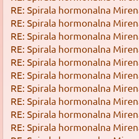
RE: Spirala hormonalna Miren
RE: Spirala hormonalna Miren
RE: Spirala hormonalna Miren
RE: Spirala hormonalna Miren
RE: Spirala hormonalna Miren
RE: Spirala hormonalna Miren
RE: Spirala hormonalna Miren
RE: Spirala hormonalna Miren
RE: Spirala hormonalna Miren
RE: Spirala hormonalna Miren