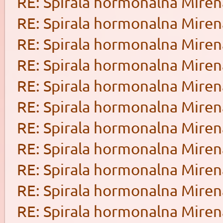
RE: Spirala hormonalna Miren
RE: Spirala hormonalna Miren
RE: Spirala hormonalna Miren
RE: Spirala hormonalna Miren
RE: Spirala hormonalna Miren
RE: Spirala hormonalna Miren
RE: Spirala hormonalna Miren
RE: Spirala hormonalna Miren
RE: Spirala hormonalna Miren
RE: Spirala hormonalna Miren
RE: Spirala hormonalna Miren