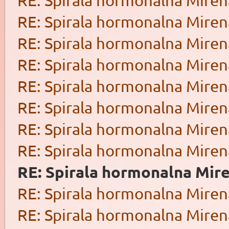
RE: Spirala hormonalna Miren
RE: Spirala hormonalna Miren
RE: Spirala hormonalna Miren
RE: Spirala hormonalna Miren
RE: Spirala hormonalna Miren
RE: Spirala hormonalna Miren
RE: Spirala hormonalna Miren
RE: Spirala hormonalna Miren
RE: Spirala hormonalna Mir
RE: Spirala hormonalna Miren
RE: Spirala hormonalna Miren