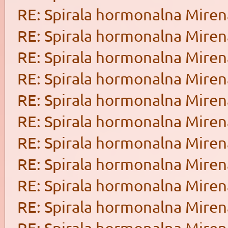
RE: Spirala hormonalna Miren
RE: Spirala hormonalna Miren
RE: Spirala hormonalna Miren
RE: Spirala hormonalna Miren
RE: Spirala hormonalna Miren
RE: Spirala hormonalna Miren
RE: Spirala hormonalna Miren
RE: Spirala hormonalna Miren
RE: Spirala hormonalna Miren
RE: Spirala hormonalna Miren