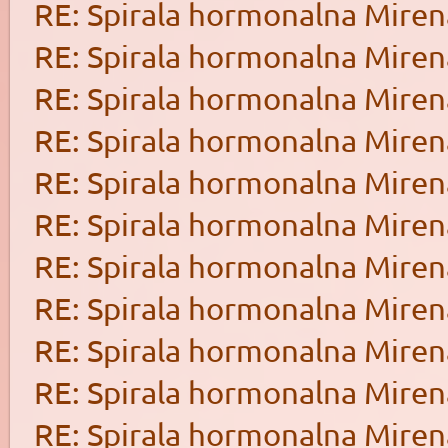
RE: Spirala hormonalna Miren
RE: Spirala hormonalna Miren
RE: Spirala hormonalna Miren
RE: Spirala hormonalna Miren
RE: Spirala hormonalna Miren
RE: Spirala hormonalna Miren
RE: Spirala hormonalna Miren
RE: Spirala hormonalna Miren
RE: Spirala hormonalna Miren
RE: Spirala hormonalna Miren
RE: Spirala hormonalna Miren