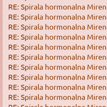
RE: Spirala hormonalna Miren
RE: Spirala hormonalna Miren
RE: Spirala hormonalna Miren
RE: Spirala hormonalna Miren
RE: Spirala hormonalna Miren
RE: Spirala hormonalna Miren
RE: Spirala hormonalna Miren
RE: Spirala hormonalna Miren
RE: Spirala hormonalna Miren
RE: Spirala hormonalna Miren