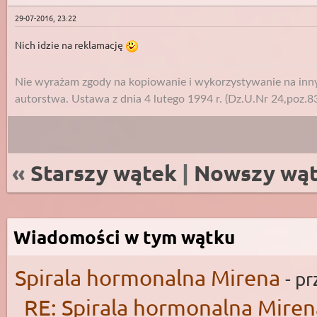
29-07-2016, 23:22
Nich idzie na reklamację
Nie wyrażam zgody na kopiowanie i wykorzystywanie na innyc
autorstwa. Ustawa z dnia 4 lutego 1994 r. (Dz.U.Nr 24,poz.83
«
Starszy wątek
|
Nowszy wą
Wiadomości w tym wątku
Spirala hormonalna Mirena
- p
RE: Spirala hormonalna Miren