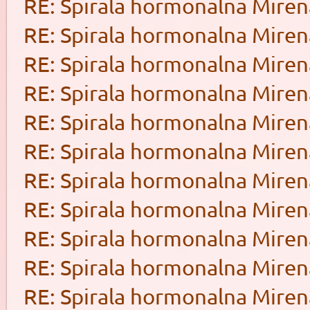
RE: Spirala hormonalna Miren
RE: Spirala hormonalna Miren
RE: Spirala hormonalna Miren
RE: Spirala hormonalna Miren
RE: Spirala hormonalna Miren
RE: Spirala hormonalna Miren
RE: Spirala hormonalna Miren
RE: Spirala hormonalna Miren
RE: Spirala hormonalna Miren
RE: Spirala hormonalna Miren
RE: Spirala hormonalna Miren