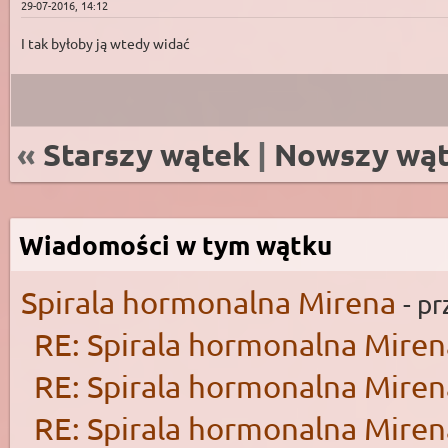
29-07-2016, 14:12
I tak byłoby ją wtedy widać
«
Starszy wątek
|
Nowszy wą
Wiadomości w tym wątku
Spirala hormonalna Mirena
- p
RE: Spirala hormonalna Miren
RE: Spirala hormonalna Miren
RE: Spirala hormonalna Miren