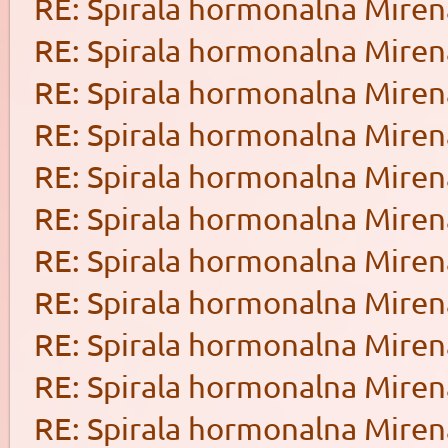
RE: Spirala hormonalna Miren
RE: Spirala hormonalna Miren
RE: Spirala hormonalna Miren
RE: Spirala hormonalna Miren
RE: Spirala hormonalna Miren
RE: Spirala hormonalna Miren
RE: Spirala hormonalna Miren
RE: Spirala hormonalna Miren
RE: Spirala hormonalna Miren
RE: Spirala hormonalna Miren
RE: Spirala hormonalna Miren