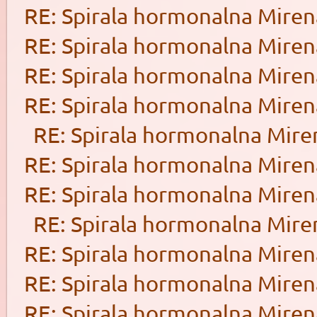
RE: Spirala hormonalna Miren
RE: Spirala hormonalna Miren
RE: Spirala hormonalna Miren
RE: Spirala hormonalna Miren
RE: Spirala hormonalna Mire
RE: Spirala hormonalna Miren
RE: Spirala hormonalna Miren
RE: Spirala hormonalna Mire
RE: Spirala hormonalna Miren
RE: Spirala hormonalna Miren
RE: Spirala hormonalna Miren