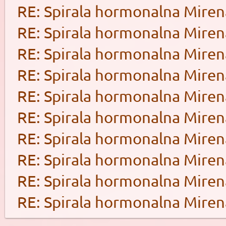
RE: Spirala hormonalna Miren
RE: Spirala hormonalna Miren
RE: Spirala hormonalna Miren
RE: Spirala hormonalna Miren
RE: Spirala hormonalna Miren
RE: Spirala hormonalna Miren
RE: Spirala hormonalna Miren
RE: Spirala hormonalna Miren
RE: Spirala hormonalna Miren
RE: Spirala hormonalna Miren