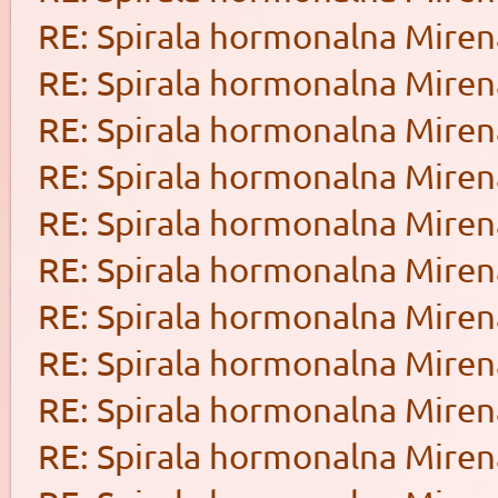
RE: Spirala hormonalna Miren
RE: Spirala hormonalna Miren
RE: Spirala hormonalna Miren
RE: Spirala hormonalna Miren
RE: Spirala hormonalna Miren
RE: Spirala hormonalna Miren
RE: Spirala hormonalna Miren
RE: Spirala hormonalna Miren
RE: Spirala hormonalna Miren
RE: Spirala hormonalna Miren