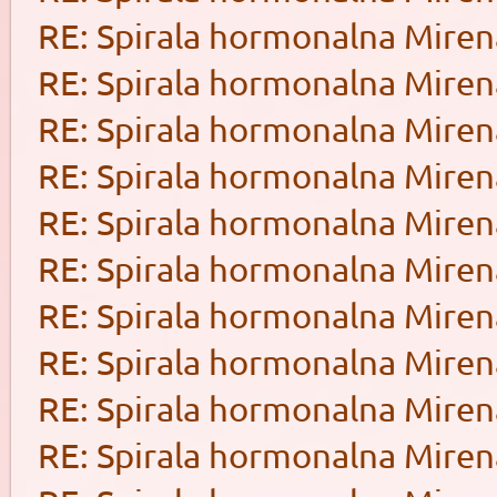
RE: Spirala hormonalna Miren
RE: Spirala hormonalna Miren
RE: Spirala hormonalna Miren
RE: Spirala hormonalna Miren
RE: Spirala hormonalna Miren
RE: Spirala hormonalna Miren
RE: Spirala hormonalna Miren
RE: Spirala hormonalna Miren
RE: Spirala hormonalna Miren
RE: Spirala hormonalna Miren