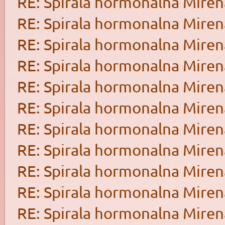
RE: Spirala hormonalna Miren
RE: Spirala hormonalna Miren
RE: Spirala hormonalna Miren
RE: Spirala hormonalna Miren
RE: Spirala hormonalna Miren
RE: Spirala hormonalna Miren
RE: Spirala hormonalna Miren
RE: Spirala hormonalna Miren
RE: Spirala hormonalna Miren
RE: Spirala hormonalna Miren
RE: Spirala hormonalna Miren