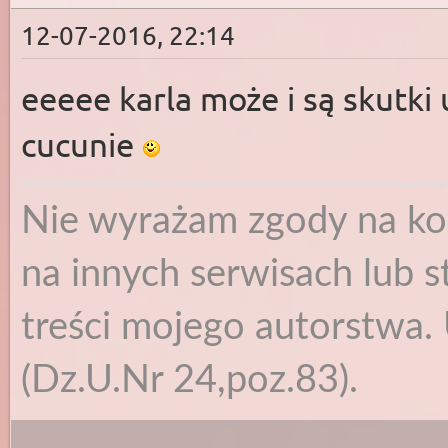
12-07-2016, 22:14
eeeee karla może i są skutki 
cucunie
Nie wyrażam zgody na ko
na innych serwisach lub s
treści mojego autorstwa. 
(Dz.U.Nr 24,poz.83).