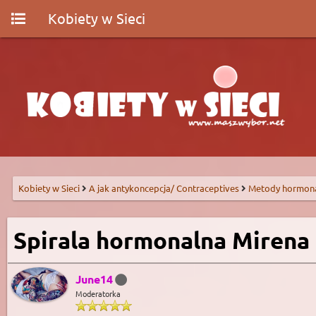
Kobiety w Sieci
Kobiety w Sieci
A jak antykoncepcja/ Contraceptives
Metody hormon
Spirala hormonalna Mirena
June14
Moderatorka