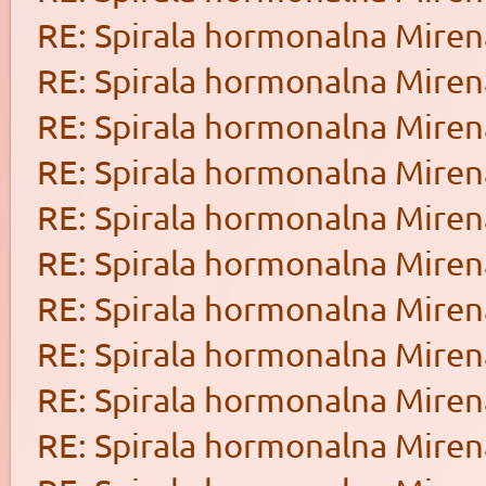
RE: Spirala hormonalna Miren
RE: Spirala hormonalna Miren
RE: Spirala hormonalna Miren
RE: Spirala hormonalna Miren
RE: Spirala hormonalna Miren
RE: Spirala hormonalna Miren
RE: Spirala hormonalna Miren
RE: Spirala hormonalna Miren
RE: Spirala hormonalna Miren
RE: Spirala hormonalna Miren