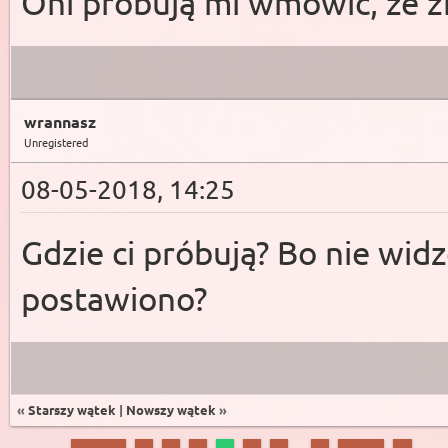
Oni próbują mi wmówić, że 
wrannasz
Unregistered
08-05-2018, 14:25
Gdzie ci próbują? Bo nie wid
postawiono?
«
Starszy wątek
|
Nowszy wątek
»