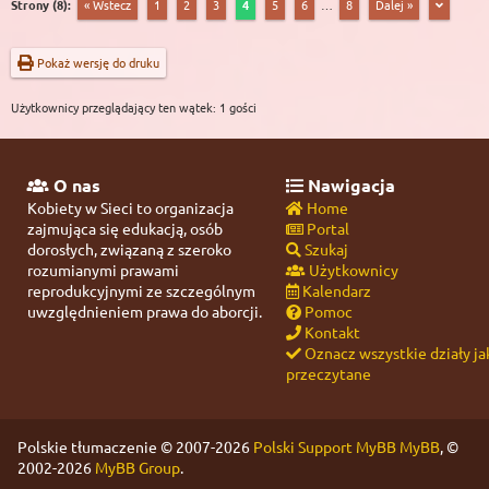
Strony (8):
« Wstecz
1
2
3
4
5
6
…
8
Dalej »
Pokaż wersję do druku
Użytkownicy przeglądający ten wątek: 1 gości
O nas
Nawigacja
Kobiety w Sieci to organizacja
Home
zajmująca się edukacją, osób
Portal
dorosłych, związaną z szeroko
Szukaj
rozumianymi prawami
Użytkownicy
reprodukcyjnymi ze szczególnym
Kalendarz
uwzględnieniem prawa do aborcji.
Pomoc
Kontakt
Oznacz wszystkie działy ja
przeczytane
Polskie tłumaczenie © 2007-2026
Polski Support MyBB
MyBB
, ©
2002-2026
MyBB Group
.