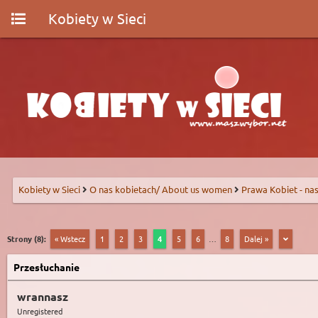
Kobiety w Sieci
Kobiety w Sieci
O nas kobietach/ About us women
Prawa Kobiet - nas
Strony (8):
« Wstecz
1
2
3
4
5
6
…
8
Dalej »
Przesłuchanie
wrannasz
Unregistered