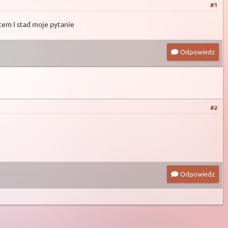
#1
stem I stad moje pytanie
Odpowiedz
#2
Odpowiedz