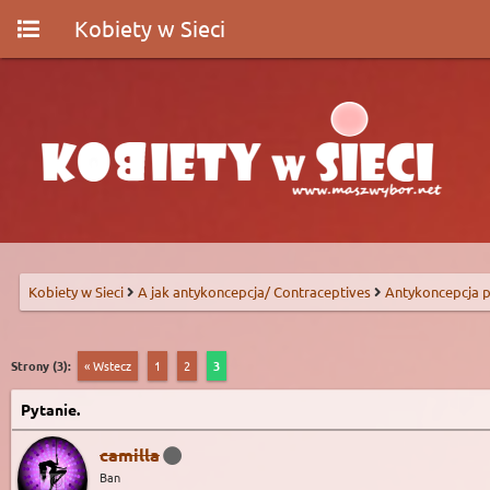
Kobiety w Sieci
Kobiety w Sieci
A jak antykoncepcja/ Contraceptives
Antykoncepcja p
Strony (3):
« Wstecz
1
2
3
Pytanie.
camilla
Ban