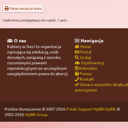
Pokaż wersję do druku
Użytkownicy przeglądający ten wątek: 1 gości
O nas
Nawigacja
Kobiety w Sieci to organizacja
Home
zajmująca się edukacją, osób
Portal
dorosłych, związaną z szeroko
Szukaj
rozumianymi prawami
Użytkownicy
reprodukcyjnymi ze szczególnym
Kalendarz
uwzględnieniem prawa do aborcji.
Pomoc
Kontakt
Oznacz wszystkie działy ja
przeczytane
Polskie tłumaczenie © 2007-2026
Polski Support MyBB
MyBB
, ©
2002-2026
MyBB Group
.