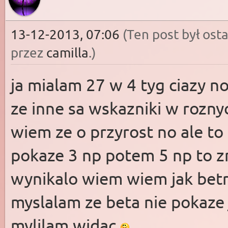
13-12-2013, 07:06
(Ten post był os
przez
camilla
.
)
ja mialam 27 w 4 tyg ciazy n
ze inne sa wskazniki w roz
wiem ze o przyrost no ale to 
pokaze 3 np potem 5 np to zn
wynikalo wiem wiem jak betr
myslalam ze beta nie pokaze 
mylilam widac