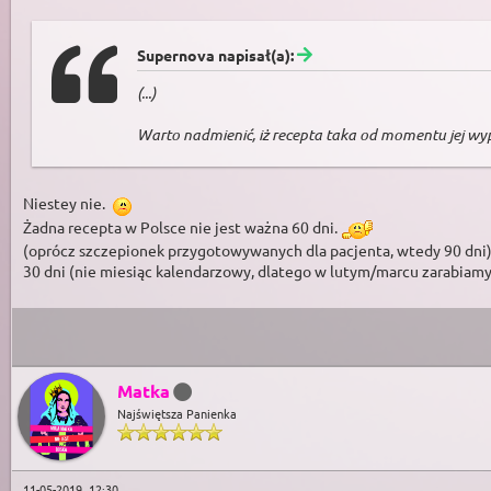
Supernova napisał(a):
(...)
Warto nadmienić, iż recepta taka od momentu jej wypis
Niestey nie.
Żadna recepta w Polsce nie jest ważna 60 dni.
(oprócz szczepionek przygotowywanych dla pacjenta, wtedy 90 dni
30 dni (nie miesiąc kalendarzowy, dlatego w lutym/marcu zarabiamy
Matka
Najświętsza Panienka
11-05-2019, 12:30