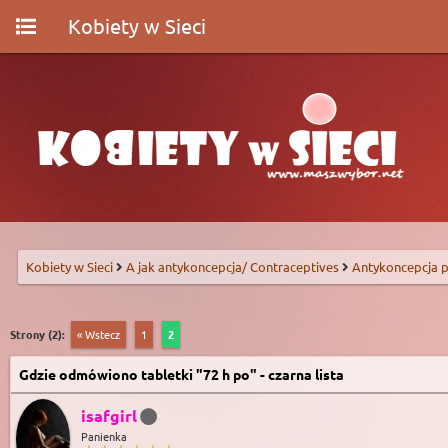
Kobiety w Sieci
Kobiety w Sieci
A jak antykoncepcja/ Contraceptives
Antykoncepcja p
Strony (2):
« Wstecz
1
2
Gdzie odmówiono tabletki "72 h po" - czarna lista
isafgirl
Panienka