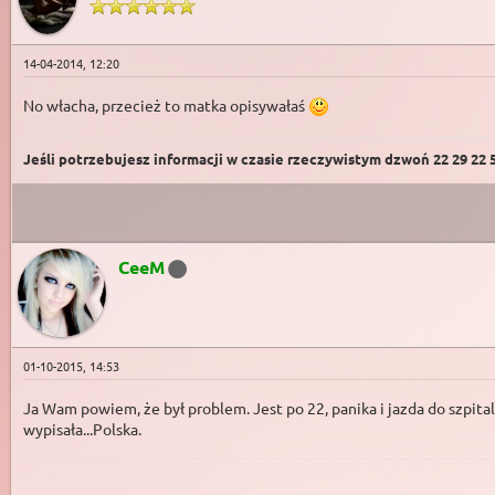
14-04-2014, 12:20
No włacha, przecież to matka opisywałaś
Jeśli potrzebujesz informacji w czasie rzeczywistym dzwoń 22 29 22 59
CeeM
01-10-2015, 14:53
Ja Wam powiem, że był problem. Jest po 22, panika i jazda do szpital
wypisała...Polska.