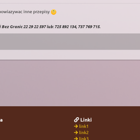
bowiazywac inne przepisy
Bez Granic 22 29 22 597 lub: 725 892 134, 737 769 715.
a
Linki
link1
link2
link3