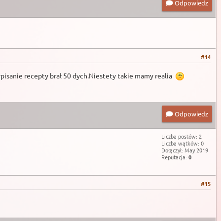
Odpowiedz
#14
pisanie recepty brał 50 dych.Niestety takie mamy realia
Odpowiedz
Liczba postów: 2
Liczba wątków: 0
Dołączył: May 2019
Reputacja:
0
#15