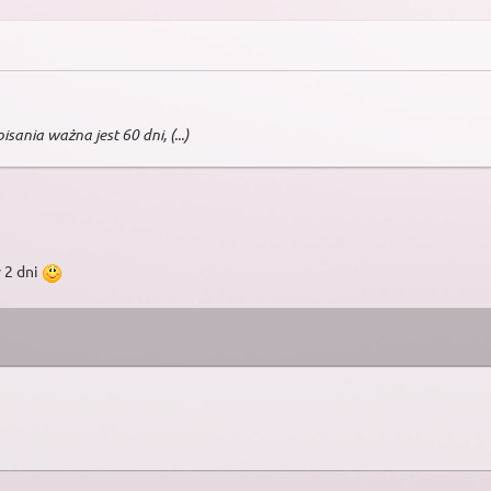
ania ważna jest 60 dni, (...)
)
 2 dni