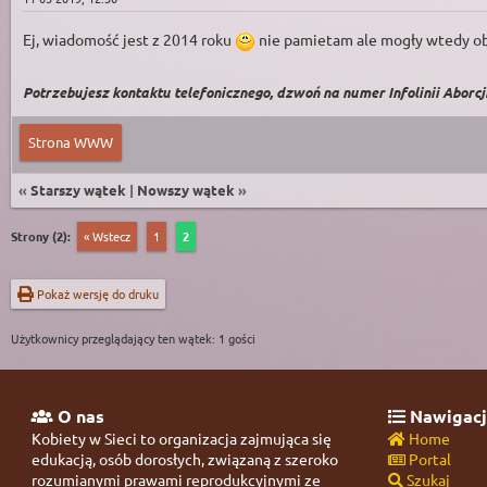
Ej, wiadomość jest z 2014 roku
nie pamietam ale mogły wtedy o
Potrzebujesz kontaktu telefonicznego, dzwoń na numer Infolinii Aborcji 
Strona WWW
«
Starszy wątek
|
Nowszy wątek
»
Strony (2):
« Wstecz
1
2
Pokaż wersję do druku
Użytkownicy przeglądający ten wątek: 1 gości
O nas
Nawigacj
Kobiety w Sieci to organizacja zajmująca się
Home
edukacją, osób dorosłych, związaną z szeroko
Portal
rozumianymi prawami reprodukcyjnymi ze
Szukaj