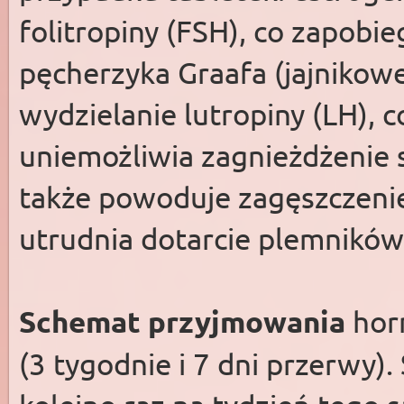
folitropiny (FSH), co zapob
pęcherzyka Graafa (jajnikow
wydzielanie lutropiny (LH), 
uniemożliwia zagnieżdżenie s
także powoduje zagęszczenie 
utrudnia dotarcie plemników 
Schemat przyjmowania
hor
(3 tygodnie i 7 dni przerwy).