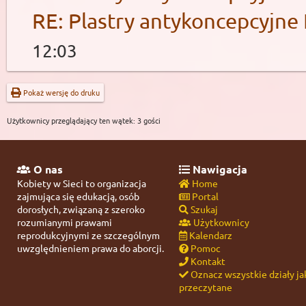
RE: Plastry antykoncepcyjne 
12:03
Pokaż wersję do druku
Użytkownicy przeglądający ten wątek: 3 gości
O nas
Nawigacja
Kobiety w Sieci to organizacja
Home
zajmująca się edukacją, osób
Portal
dorosłych, związaną z szeroko
Szukaj
rozumianymi prawami
Użytkownicy
reprodukcyjnymi ze szczególnym
Kalendarz
uwzględnieniem prawa do aborcji.
Pomoc
Kontakt
Oznacz wszystkie działy ja
przeczytane