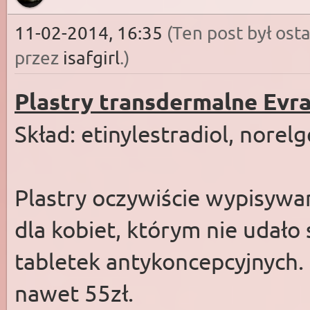
11-02-2014, 16:35
(Ten post był os
przez
isafgirl
.
)
Plastry transdermalne Evr
Skład: etinylestradiol, norel
Plastry oczywiście wypisywa
dla kobiet, którym nie udało
tabletek antykoncepcyjnych.
nawet 55zł.