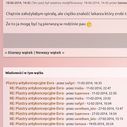
18-06-2014, 14:42
(Ten post był ostatnio modyfikowany: 18-06-2014, 14:43 przez
Samos
Chętnie założyłabym spiralę, ale ciężko znaleźć lekarza który zrobi 
Że to ja mogę być tą pierwszą w rodzinie pau
«
Starszy wątek
|
Nowszy wątek
»
Wiadomości w tym wątku
Plastry antykoncepcyjne Evra
- przez
isafgirl
- 11-02-2014, 16:35
RE: Plastry antykoncepcyjne Evra
- przez
Matka
- 11-02-2014, 22:47
RE: Plastry antykoncepcyjne Evra
- przez
Supernova
- 11-02-2014, 22:50
RE: Plastry antykoncepcyjne Evra
- przez
Matka
- 11-02-2014, 23:02
RE: Plastry antykoncepcyjne Evra
- przez
isafgirl
- 12-02-2014, 10:04
RE: Plastry antykoncepcyjne Evra
- przez
uwielbiam_lato
- 27-02-2014, 13:47
RE: Plastry antykoncepcyjne Evra
- przez
Supernova
- 27-02-2014, 14:54
RE: Plastry antykoncepcyjne Evra
- przez
uwielbiam_lato
- 27-02-2014, 15:13
RE: Plastry antykoncepcyjne Evra
- przez
Samosia
- 19-05-2014, 20:24