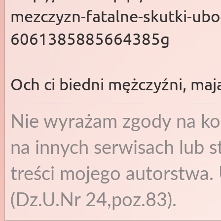
mezczyzn-fatalne-skutki-ub
6061385885664385g
Och ci biedni mężczyźni, ma
Nie wyrażam zgody na ko
na innych serwisach lub s
treści mojego autorstwa. 
(Dz.U.Nr 24,poz.83).