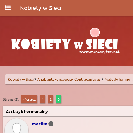
Kobiety w Sieci
Kobiety w Sieci
A jak antykoncepcja/ Contraceptives
Metody hormon
Strony (3):
« Wstecz
1
2
3
Zastrzyk hormonalny
marika