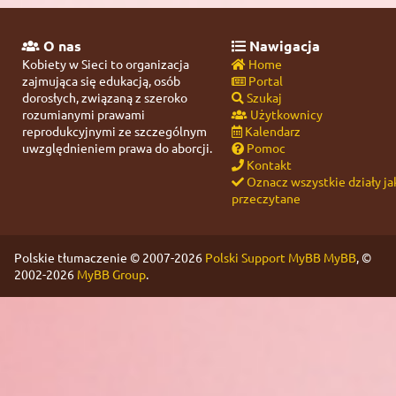
O nas
Nawigacja
Kobiety w Sieci to organizacja
Home
zajmująca się edukacją, osób
Portal
dorosłych, związaną z szeroko
Szukaj
rozumianymi prawami
Użytkownicy
reprodukcyjnymi ze szczególnym
Kalendarz
uwzględnieniem prawa do aborcji.
Pomoc
Kontakt
Oznacz wszystkie działy ja
przeczytane
Polskie tłumaczenie © 2007-2026
Polski Support MyBB
MyBB
, ©
2002-2026
MyBB Group
.