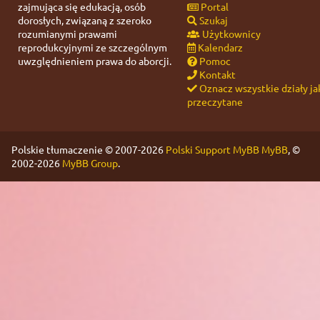
zajmująca się edukacją, osób
Portal
dorosłych, związaną z szeroko
Szukaj
rozumianymi prawami
Użytkownicy
reprodukcyjnymi ze szczególnym
Kalendarz
uwzględnieniem prawa do aborcji.
Pomoc
Kontakt
Oznacz wszystkie działy ja
przeczytane
Polskie tłumaczenie © 2007-2026
Polski Support MyBB
MyBB
, ©
2002-2026
MyBB Group
.