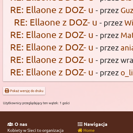
RE: Ellaone z DOZ- u
- przez
Guz
RE: Ellaone z DOZ- u
- przez
Wi
RE: Ellaone z DOZ- u
- przez
Ma
RE: Ellaone z DOZ- u
- przez
ani
RE: Ellaone z DOZ- u
- przez wr
RE: Ellaone z DOZ- u
- przez
o_l
Pokaż wersję do druku
Użytkownicy przeglądający ten wątek: 1 gości
O nas
Nawigacja
Kobiety w Sieci to organizacja
Home