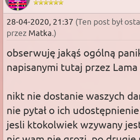
28-04-2020, 21:37
(Ten post był os
przez
Matka
.)
obserwuję jakąś ogólną pani
napisanymi tutaj przez Lama
nikt nie dostanie waszych d
nie pytał o ich udostępnienie
jesli ktokolwiek wzywany jes
nic wam nie grozi, po drugi