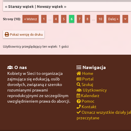
«
Starszy wątek
|
Nowszy wątek
»
Strony (10):
« Wstecz
1
…
4
5
6
7
8
…
10
Dalej »
Pokaż wersję do druku
Użytkownicy przeglądający ten wątek: 1 gości
O nas
Nawigacja
Kobiety w Sieci to organizacja
Home
zajmująca się edukacją, osób
Portal
dorosłych, związaną z szeroko
Szukaj
rozumianymi prawami
Użytkownicy
reprodukcyjnymi ze szczególnym
Kalendarz
uwzględnieniem prawa do aborcji.
Pomoc
Kontakt
Oznacz wszystkie działy ja
przeczytane