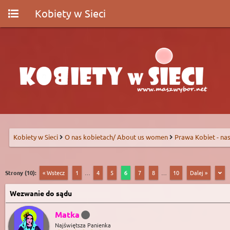
Kobiety w Sieci
Kobiety w Sieci
O nas kobietach/ About us women
Prawa Kobiet - nas
Strony (10):
« Wstecz
1
…
4
5
6
7
8
…
10
Dalej »
Wezwanie do sądu
Matka
Najświętsza Panienka