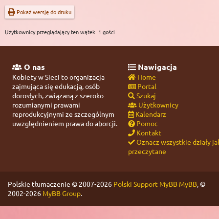
Pokaż wersję do druku
Użytkownicy przeglądający ten wątek: 1 gości
O nas
Nawigacja
Kobiety w Sieci to organizacja
Home
zajmująca się edukacją, osób
Portal
dorosłych, związaną z szeroko
Szukaj
rozumianymi prawami
Użytkownicy
reprodukcyjnymi ze szczególnym
Kalendarz
uwzględnieniem prawa do aborcji.
Pomoc
Kontakt
Oznacz wszystkie działy ja
przeczytane
Polskie tłumaczenie © 2007-2026
Polski Support MyBB
MyBB
, ©
2002-2026
MyBB Group
.