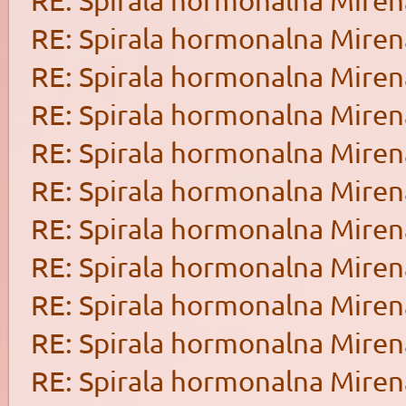
RE: Spirala hormonalna Miren
RE: Spirala hormonalna Miren
RE: Spirala hormonalna Miren
RE: Spirala hormonalna Miren
RE: Spirala hormonalna Miren
RE: Spirala hormonalna Miren
RE: Spirala hormonalna Miren
RE: Spirala hormonalna Miren
RE: Spirala hormonalna Miren
RE: Spirala hormonalna Miren
RE: Spirala hormonalna Miren