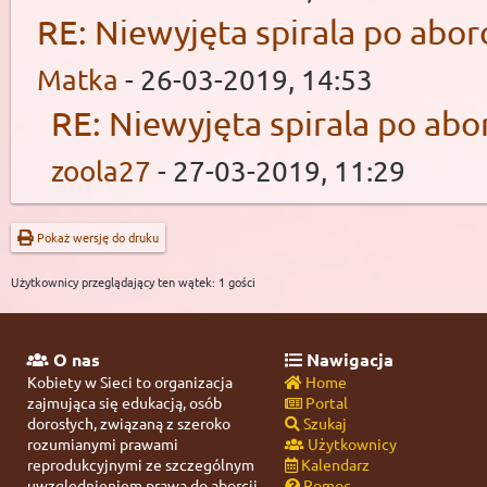
RE: Niewyjęta spirala po aborc
Matka
- 26-03-2019, 14:53
RE: Niewyjęta spirala po abor
zoola27
- 27-03-2019, 11:29
Pokaż wersję do druku
Użytkownicy przeglądający ten wątek: 1 gości
O nas
Nawigacja
Kobiety w Sieci to organizacja
Home
zajmująca się edukacją, osób
Portal
dorosłych, związaną z szeroko
Szukaj
rozumianymi prawami
Użytkownicy
reprodukcyjnymi ze szczególnym
Kalendarz
uwzględnieniem prawa do aborcji.
Pomoc