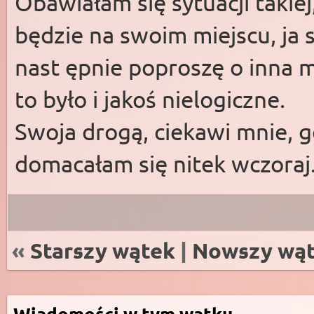
Obawiałam się sytuacji takiej
będzie na swoim miejscu, ja s
nast ępnie poproszę o inna 
to było i jakoś nielogiczne.
Swoja drogą, ciekawi mnie, g
domacałam się nitek wczoraj
«
Starszy wątek
|
Nowszy wą
Wiadomości w tym wątku