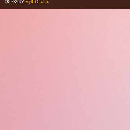
2002-2026
MyBB Group
.