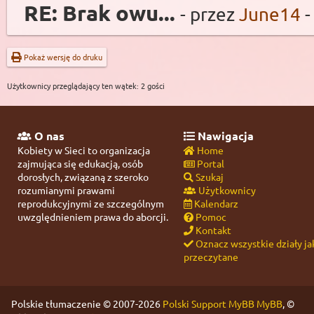
RE: Brak owu...
- przez
June14
-
Pokaż wersję do druku
Użytkownicy przeglądający ten wątek: 2 gości
O nas
Nawigacja
Kobiety w Sieci to organizacja
Home
zajmująca się edukacją, osób
Portal
dorosłych, związaną z szeroko
Szukaj
rozumianymi prawami
Użytkownicy
reprodukcyjnymi ze szczególnym
Kalendarz
uwzględnieniem prawa do aborcji.
Pomoc
Kontakt
Oznacz wszystkie działy ja
przeczytane
Polskie tłumaczenie © 2007-2026
Polski Support MyBB
MyBB
, ©