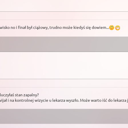
wisko no i finał był ciążowy, trudno może kiedyś się dowiem...
luczyłaś stan zapalny?
jał i na kontrolnej wizycie u lekarza wyszło. Może warto iść do lekarza j