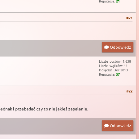
Reputacja:
21
#21
Odpowiedz
Liczba postów: 1,638
Liczba wątków: 11
Dołączył: Dec 2013
Reputacja:
37
#22
ednak i przebadać czy to nie jakieś zapalenie.
Odpowiedz