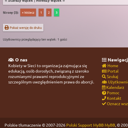
«
Starszy wątek
|
Nowszy wątek
»
Strony (3):
« Wstecz
1
2
3
Pokaż wersję do druku
Użytkownicy przeglądający ten wątek: 1 gości
O nas
Nawigacj
Kobiety w Sieci to organizacja zajmująca się
Home
edukacją, osób dorosłych, związaną z szeroko
Portal
rozumianymi prawami reprodukcyjnymi ze
Szukaj
szczególnym uwzględnieniem prawa do aborcji.
Użytkowni
Kalendarz
Pomoc
Kontakt
Oznacz wszy
Polskie tłumaczenie © 2007-2026
Polski Support MyBB
MyBB
, © 20