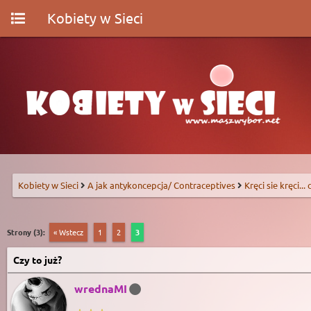
Kobiety w Sieci
Kobiety w Sieci
A jak antykoncepcja/ Contraceptives
Kręci sie kręci...
Strony (3):
« Wstecz
1
2
3
Czy to już?
wrednaMI