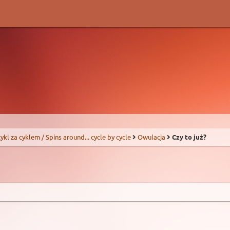
 cykl za cyklem / Spins around... cycle by cycle
Owulacja
Czy to już?