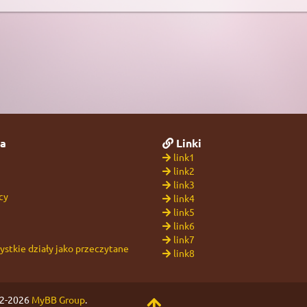
a
Linki
link1
link2
link3
cy
link4
link5
link6
link7
stkie działy jako przeczytane
link8
02-2026
MyBB Group
.