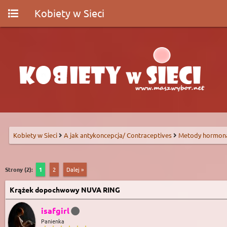
Kobiety w Sieci
Kobiety w Sieci
A jak antykoncepcja/ Contraceptives
Metody hormon
Strony (2):
1
2
Dalej »
Krążek dopochwowy NUVA RING
isafgirl
Panienka