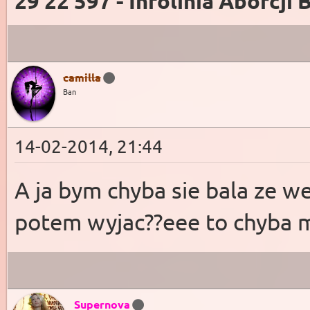
29 22 597 - Infolinia Aborcji 
camilla
Ban
14-02-2014, 21:44
A ja bym chyba sie bala ze w
potem wyjac??eee to chyba m
Supernova