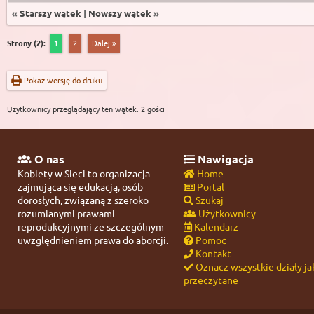
«
Starszy wątek
|
Nowszy wątek
»
Strony (2):
1
2
Dalej »
Pokaż wersję do druku
Użytkownicy przeglądający ten wątek: 2 gości
O nas
Nawigacja
Kobiety w Sieci to organizacja
Home
zajmująca się edukacją, osób
Portal
dorosłych, związaną z szeroko
Szukaj
rozumianymi prawami
Użytkownicy
reprodukcyjnymi ze szczególnym
Kalendarz
uwzględnieniem prawa do aborcji.
Pomoc
Kontakt
Oznacz wszystkie działy ja
przeczytane