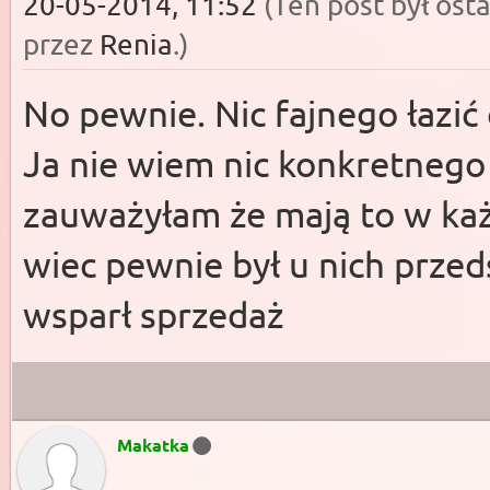
20-05-2014, 11:52
(Ten post był os
przez
Renia
.
)
No pewnie. Nic fajnego łazić 
Ja nie wiem nic konkretnego 
zauważyłam że mają to w ka
wiec pewnie był u nich przed
wsparł sprzedaż
Makatka