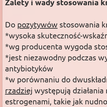
Zalety i wady stosowania k
Do
pozytywów
stosowania kr
*wysoka skuteczność-wskaźni
*wg producenta wygoda sto
*jest niezawodny podczas wy
antybiotyków
*w porównaniu do dwuskładn
rzadziej
występują działania
estrogenami, takie jak nudnoś