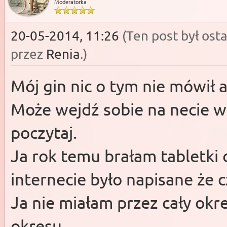
Moderatorka
20-05-2014, 11:26
(Ten post był os
przez
Renia
.
)
Mój gin nic o tym nie mówił 
Może wejdź sobie na necie w 
poczytaj.
Ja rok temu brałam tabletki c
internecie było napisane że c
Ja nie miałam przez cały okr
okresu.