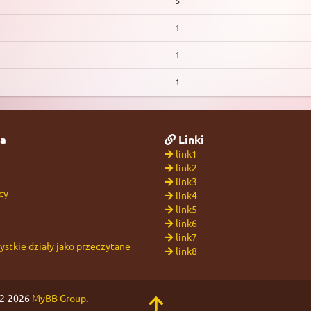
5
1
1
1
a
Linki
link1
link2
link3
cy
link4
link5
link6
link7
stkie działy jako przeczytane
link8
02-2026
MyBB Group
.