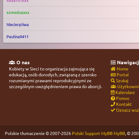
Xxx8701xxx
xxmeduzaxx
Niecierpliwa
Paulina9411
O nas
Nawigacj
Kobiety w Sieci to organizacja zajmująca się
Home
edukacją, osób dorosłych, związaną z szeroko
Portal
rozumianymi prawami reprodukcyjnymi ze
Szukaj
szczególnym uwzględnieniem prawa do aborcji.
Użytkowni
Kalendarz
Pomoc
Kontakt
Oznacz wszy
Polskie tłumaczenie © 2007-2026
Polski Support MyBB
MyBB
, © 20