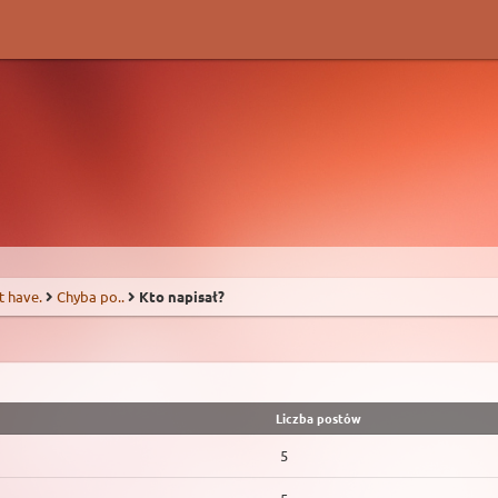
t have.
Chyba po..
Kto napisał?
Liczba postów
5