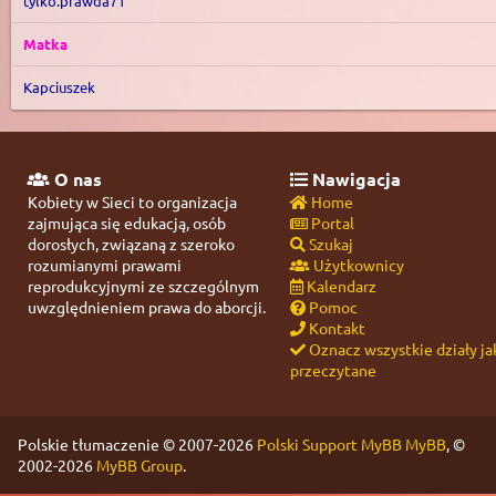
tylko.prawda71
Matka
Kapciuszek
O nas
Nawigacja
Kobiety w Sieci to organizacja
Home
zajmująca się edukacją, osób
Portal
dorosłych, związaną z szeroko
Szukaj
rozumianymi prawami
Użytkownicy
reprodukcyjnymi ze szczególnym
Kalendarz
uwzględnieniem prawa do aborcji.
Pomoc
Kontakt
Oznacz wszystkie działy ja
przeczytane
Polskie tłumaczenie © 2007-2026
Polski Support MyBB
MyBB
, ©
2002-2026
MyBB Group
.