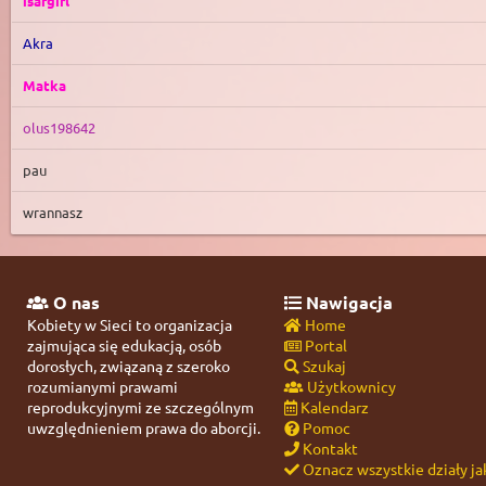
isafgirl
Akra
Matka
olus198642
pau
wrannasz
O nas
Nawigacja
Kobiety w Sieci to organizacja
Home
zajmująca się edukacją, osób
Portal
dorosłych, związaną z szeroko
Szukaj
rozumianymi prawami
Użytkownicy
reprodukcyjnymi ze szczególnym
Kalendarz
uwzględnieniem prawa do aborcji.
Pomoc
Kontakt
Oznacz wszystkie działy ja