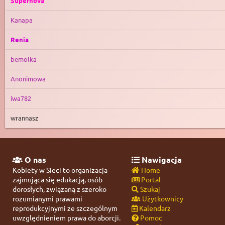
Supernova
Kanapa
Renia
bemolka
Anonimowa
iwa782
wrannasz
O nas
Nawigacja
Kobiety w Sieci to organizacja
Home
zajmująca się edukacją, osób
Portal
dorosłych, związaną z szeroko
Szukaj
rozumianymi prawami
Użytkownicy
reprodukcyjnymi ze szczególnym
Kalendarz
uwzględnieniem prawa do aborcji.
Pomoc