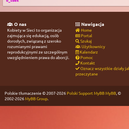
o_lisek
O nas
Nawigacja
Kobiety w Sieci to organizacja
Home
zajmująca się edukacją, osób
Portal
dorosłych, związaną z szeroko
Szukaj
rozumianymi prawami
Użytkownicy
reprodukcyjnymi ze szczególnym
Kalendarz
uwzględnieniem prawa do aborcji.
Pomoc
Kontakt
Oznacz wszystkie działy ja
przeczytane
Polskie tłumaczenie © 2007-2026
Polski Support MyBB
MyBB
, ©
2002-2026
MyBB Group
.