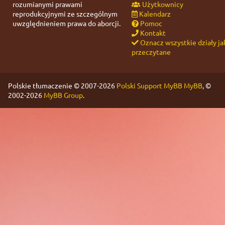
rozumianymi prawami
Użytkownicy
reprodukcyjnymi ze szczególnym
Kalendarz
uwzględnieniem prawa do aborcji.
Pomoc
Kontakt
Oznacz wszystkie działy ja
przeczytane
Polskie tłumaczenie © 2007-2026
Polski Support MyBB
MyBB
, ©
2002-2026
MyBB Group
.