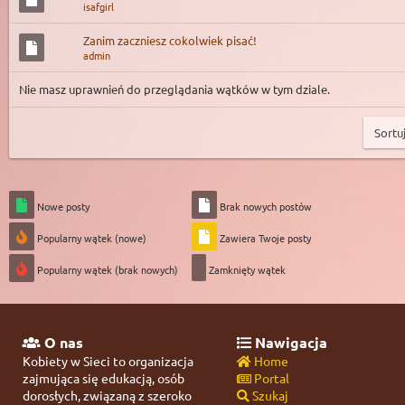
isafgirl
Zanim zaczniesz cokolwiek pisać!
admin
Nie masz uprawnień do przeglądania wątków w tym dziale.
Nowe posty
Brak nowych postów
Popularny wątek (nowe)
Zawiera Twoje posty
Popularny wątek (brak nowych)
Zamknięty wątek
O nas
Nawigacja
Kobiety w Sieci to organizacja
Home
zajmująca się edukacją, osób
Portal
dorosłych, związaną z szeroko
Szukaj