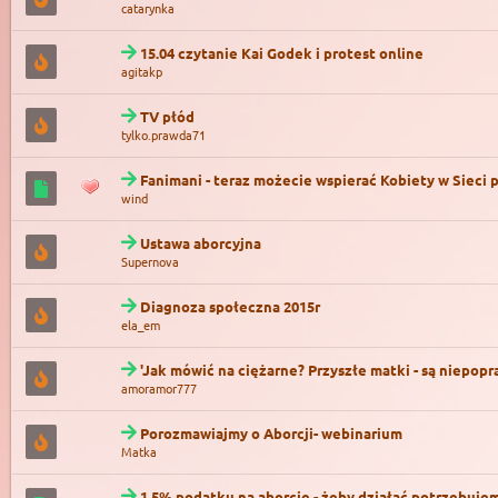
catarynka
15.04 czytanie Kai Godek i protest online
agitakp
TV płód
tylko.prawda71
Fanimani - teraz możecie wspierać Kobiety w Sieci
wind
Ustawa aborcyjna
Supernova
Diagnoza społeczna 2015r
ela_em
'Jak mówić na ciężarne? Przyszłe matki - są niepopr
amoramor777
Porozmawiajmy o Aborcji- webinarium
Matka
1,5% podatku na aborcję - żeby działać potrzebuje