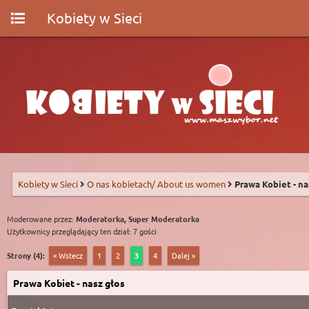
Kobiety w Sieci
Kobiety w Sieci
O nas kobietach/ About us women
Prawa Kobiet - na
Moderowane przez:
Moderatorka, Super Moderatorka
Użytkownicy przeglądający ten dział: 7 gości
Strony (4):
« Wstecz
1
2
3
4
Dalej »
Prawa Kobiet - nasz głos