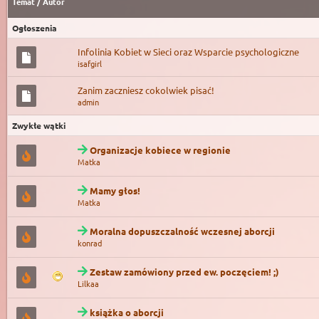
Temat
/
Autor
Ogłoszenia
Infolinia Kobiet w Sieci oraz Wsparcie psychologiczne
isafgirl
Zanim zaczniesz cokolwiek pisać!
admin
Zwykłe wątki
Organizacje kobiece w regionie
Matka
Mamy głos!
Matka
Moralna dopuszczalność wczesnej aborcji
konrad
Zestaw zamówiony przed ew. poczęciem! ;)
Lilkaa
książka o aborcji