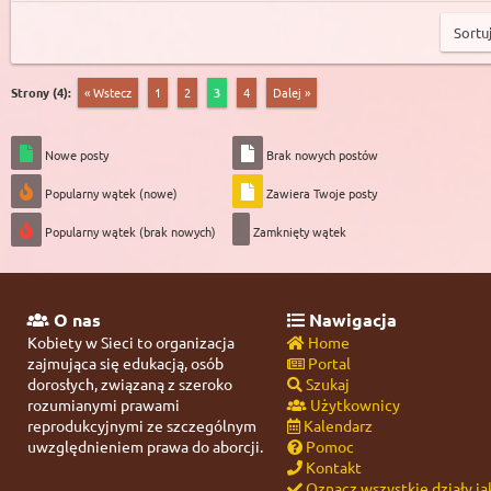
Strony (4):
« Wstecz
1
2
3
4
Dalej »
Nowe posty
Brak nowych postów
Popularny wątek (nowe)
Zawiera Twoje posty
Popularny wątek (brak nowych)
Zamknięty wątek
O nas
Nawigacja
Kobiety w Sieci to organizacja
Home
zajmująca się edukacją, osób
Portal
dorosłych, związaną z szeroko
Szukaj
rozumianymi prawami
Użytkownicy
reprodukcyjnymi ze szczególnym
Kalendarz
uwzględnieniem prawa do aborcji.
Pomoc
Kontakt
Oznacz wszystkie działy ja