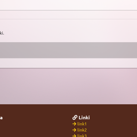
ki.
a
Linki
link1
link2
link3