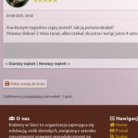
03-08-2025, 20:42
A w ktorym tygodniu ciąży jesteś? Jak ją potwierdzałaś?
Mozesz dobrać 2 miso teraz, albo czekać do jutra i wziąć jutro 4 sztu
«
Starszy wątek
|
Nowszy wątek
»
Pokaż wersję do druku
Użytkownicy przeglądający ten wątek: 1 gości
O nas
Nawigacj
Kobiety w Sieci to organizacja zajmująca się
Home
edukacją, osób dorosłych, związaną z szeroko
Portal
rozumianymi prawami reprodukcyjnymi ze
Szukaj