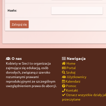
Hasło:
O nas
Nawigacja
Kobiety w Sieci to organizacja
Home
zajmująca się edukacją, osób
Portal
dorosłych, związaną z szeroko
Szukaj
rozumianymi prawami
Użytkownicy
reprodukcyjnymi ze szczególnym
Kalendarz
uwzględnieniem prawa do aborcji.
Pomoc
Kontakt
Oznacz wszystkie działy ja
przeczytane