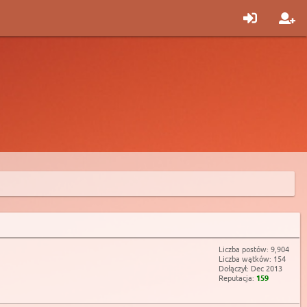
Liczba postów: 9,904
Liczba wątków: 154
Dołączył: Dec 2013
Reputacja:
159