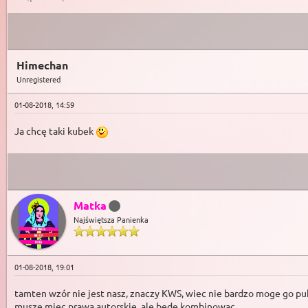
Himechan
Unregistered
01-08-2018, 14:59
Ja chcę taki kubek
Matka
Najświętsza Panienka
01-08-2018, 19:01
tamten wzór nie jest nasz, znaczy KWS, wiec nie bardzo moge go p
musze miec prawa autorskie, ale bede kombinowac