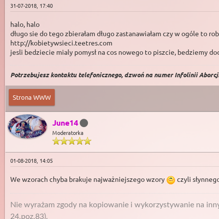
31-07-2018, 17:40
halo, halo
długo sie do tego zbierałam długo zastanawiałam czy w ogóle to robi
http://kobietywsieci.teetres.com
jesli bedziecie mialy pomysł na cos nowego to piszcie, bedziemy d
Potrzebujesz kontaktu telefonicznego, dzwoń na numer Infolinii Aborcji 
Strona WWW
June14
Moderatorka
01-08-2018, 14:05
We wzorach chyba brakuje najważniejszego wzory
czyli słynneg
Nie wyrażam zgody na kopiowanie i wykorzystywanie na innyc
24,poz.83).