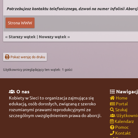
Potrzebujesz kontaktu telefonicznego, dzwoń na numer Infolinii Aborcji 
Strona WWW
«
Starszy wątek
|
Nowszy wątek
»
Pokaż wersję do druku
Użytkownicy przeglądający ten wątek: 1 gości
O nas
Nawigacj
Kobiety w Sieci to organizacja zajmująca się
Home
edukacją, osób dorosłych, związaną z szeroko
Portal
rozumianymi prawami reprodukcyjnymi ze
Szukaj
szczególnym uwzględnieniem prawa do aborcji.
Użytkowni
Kalendarz
Pomoc
Kontakt