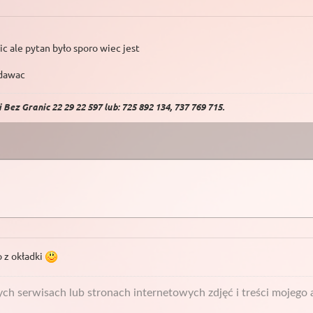
c ale pytan było sporo wiec jest
odawac
Bez Granic 22 29 22 597 lub: 725 892 134, 737 769 715.
o z okładki
h serwisach lub stronach internetowych zdjęć i treści mojego a