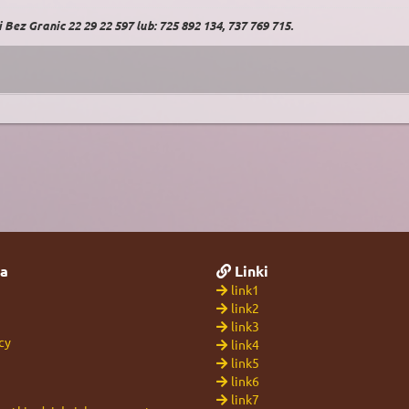
Bez Granic 22 29 22 597 lub: 725 892 134, 737 769 715.
a
Linki
link1
link2
link3
cy
link4
link5
link6
link7