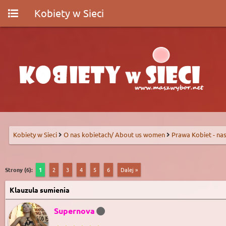
Kobiety w Sieci
Kobiety w Sieci
O nas kobietach/ About us women
Prawa Kobiet - nas
Strony (6):
1
2
3
4
5
6
Dalej »
Klauzula sumienia
Supernova