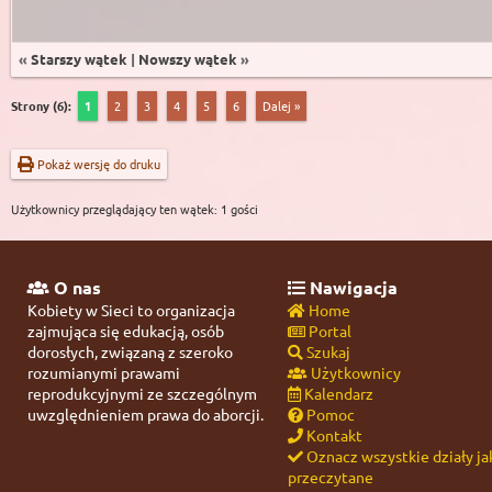
«
Starszy wątek
|
Nowszy wątek
»
Strony (6):
1
2
3
4
5
6
Dalej »
Pokaż wersję do druku
Użytkownicy przeglądający ten wątek: 1 gości
O nas
Nawigacja
Kobiety w Sieci to organizacja
Home
zajmująca się edukacją, osób
Portal
dorosłych, związaną z szeroko
Szukaj
rozumianymi prawami
Użytkownicy
reprodukcyjnymi ze szczególnym
Kalendarz
uwzględnieniem prawa do aborcji.
Pomoc
Kontakt
Oznacz wszystkie działy ja
przeczytane