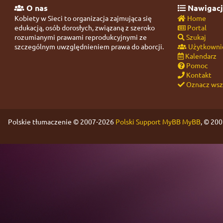
O nas
Nawigacj
Kobiety w Sieci to organizacja zajmująca się
Home
edukacją, osób dorosłych, związaną z szeroko
Portal
rozumianymi prawami reprodukcyjnymi ze
Szukaj
szczególnym uwzględnieniem prawa do aborcji.
Użytkowni
Kalendarz
Pomoc
Kontakt
Oznacz wszy
Polskie tłumaczenie © 2007-2026
Polski Support MyBB
MyBB
, © 20