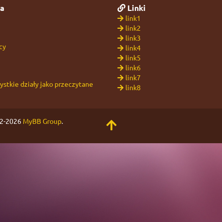
a
Linki
link1
link2
link3
cy
link4
link5
link6
link7
stkie działy jako przeczytane
link8
02-2026
MyBB Group
.