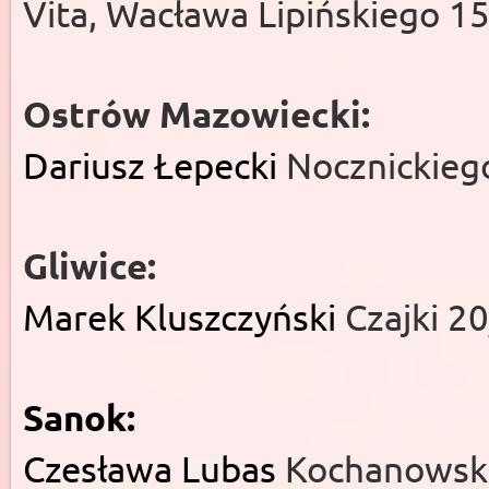
Vita, Wacława Lipińskiego 15
Ostrów Mazowiecki:
Dariusz Łepecki
Nocznickieg
Gliwice:
Marek Kluszczyński
Czajki 20
Sanok:
Czesława Lubas
Kochanowski