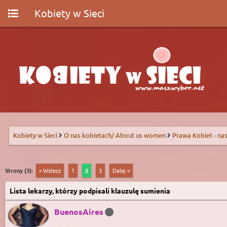
Kobiety w Sieci
Kobiety w Sieci
O nas kobietach/ About us women
Prawa Kobiet - nas
Strony (3):
« Wstecz
1
2
3
Dalej »
Lista lekarzy, którzy podpisali klauzulę sumienia
BuenosAires