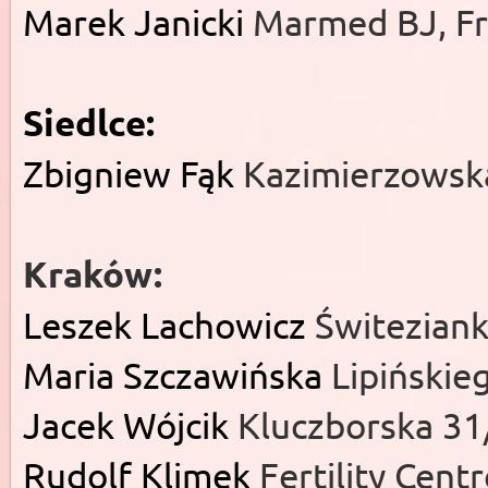
Marek Janicki
Marmed BJ, Fr
Siedlce:
Zbigniew Fąk
Kazimierzowsk
Kraków:
Leszek Lachowicz
Świteziank
Maria Szczawińska
Lipińskie
Jacek Wójcik
Kluczborska 31/
Rudolf Klimek
Fertility Cent