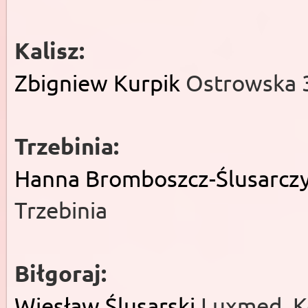
Kalisz:
Zbigniew Kurpik
Ostrowska 3
Trzebinia:
Hanna Bromboszcz-Ślusarcz
Trzebinia
Biłgoraj:
Wiesław Ślusarski
Luxmed, Ko