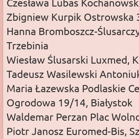
Czesława Lubas Kochanowsk
Zbigniew Kurpik Ostrowska 3
Hanna Bromboszcz-Ślusarczy
Trzebinia
Wiesław Ślusarski Luxmed, Ko
Tadeusz Wasilewski Antoniuk
Maria Łazewska Podlaskie Ce
Ogrodowa 19/14, Białystok
Waldemar Perzan Plac Wolno
Piotr Janosz Euromed-Bis, S