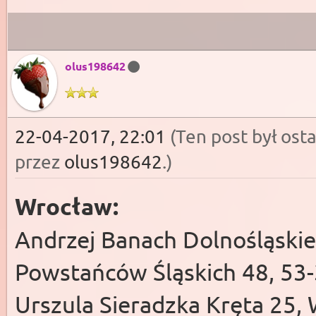
olus198642
22-04-2017, 22:01
(Ten post był os
przez
olus198642
.
)
Wroc
Andrzej Banach Dolnośląskie
Powstańców Śląskich 48, 
Urszula Sieradzka