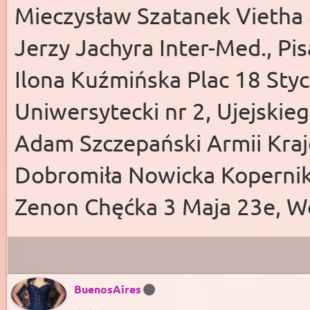
Mieczysław Szatanek Vietha
Jerzy Jachyra Inter-Med., Pi
Ilona Kuźmińska Plac 18 Stycz
Uniwersytecki nr 2, Ujejskie
Adam Szczepański Armii Kra
Dobromiła Nowicka Kopernika
Zenon Chęćka 3 Maja 23e, 
BuenosAires