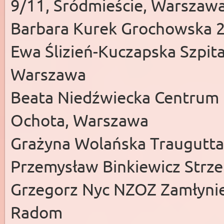
9/11, Śródmieście, Warszaw
Barbara Kurek Grochowska 2
Ewa Ślizień-Kuczapska Szpital
Warszawa
Beata Niedźwiecka Centrum 
Ochota, Warszawa
Grażyna Wolańska Traugutta
Przemysław Binkiewicz Strz
Grzegorz Nyc NZOZ Zamłynie,
Radom