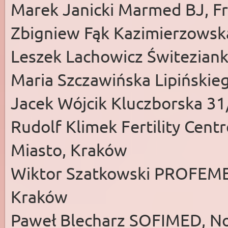
Marek Janicki Marmed BJ, F
Zbigniew Fąk Kazimierzows
Leszek Lachowicz Świteziank
Maria Szczawińska Lipińskie
Jacek Wójcik Kluczborska 31
Rudolf Klimek Fertility Centr
Miasto, Kraków
Wiktor Szatkowski PROFEMED,
Kraków
Paweł Blecharz SOFIMED, No