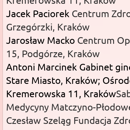
Jacek Paciorek
Centrum Zdrow
Grzegórzki, Kraków
Jarosław Macko
Centrum Opi
15, Podgórze, Kraków
Antoni Marcinek
Gabinet gin
Stare Miasto, Kraków; Ośro
Kremerowska 11, Kraków
Sa
Medycyny Matczyno-Płodowe
Czesław Szeląg Fundacja Zd