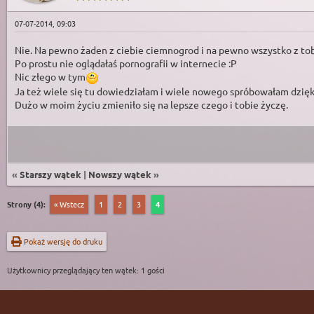
07-07-2014, 09:03
Nie. Na pewno żaden z ciebie ciemnogrod i na pewno wszystko z tob
Po prostu nie oglądałaś pornografii w internecie :P
Nic złego w tym
Ja też wiele się tu dowiedziałam i wiele nowego spróbowałam dzię
Dużo w moim życiu zmieniło się na lepsze czego i tobie życzę.
«
Starszy wątek
|
Nowszy wątek
»
Strony (4):
« Wstecz
1
2
3
4
Pokaż wersję do druku
Użytkownicy przeglądający ten wątek: 1 gości