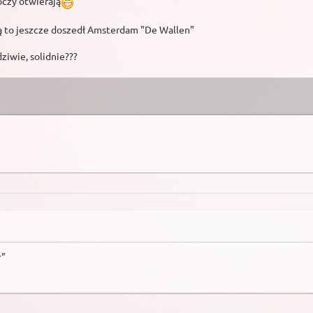
"oczy otwierają
"
zą to jeszcze doszedł Amsterdam "De Wallen"
dziwie, solidnie???
"