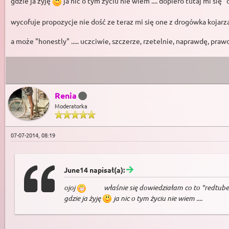
gdzie ja żyję
ja nic o tym życiu nie wiem .... dopiero tutaj mi się 
wycofuje propozycje nie dość ze teraz mi się one z drogówka kojar
a może "honestly" ..... uczciwie, szczerze, rzetelnie, naprawdę, praw
Renia
Moderatorka
07-07-2014, 08:19
June14 napisał(a):
ojoj
właśnie się dowiedziałam co to "redtube
gdzie ja żyję
ja nic o tym życiu nie wiem ....