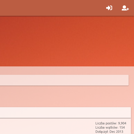
Liczba postów: 9,904
Liczba wątków: 154
Dołączył: Dec 2013