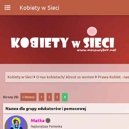
Kobiety w Sieci
Kobiety w Sieci
O nas kobietach/ About us women
Prawa Kobiet - nas
Strony (4):
« Wstecz
1
2
3
4
Nazwa dla grupy edukatorów i pomocowej
Matka
Najświętsza Panienka