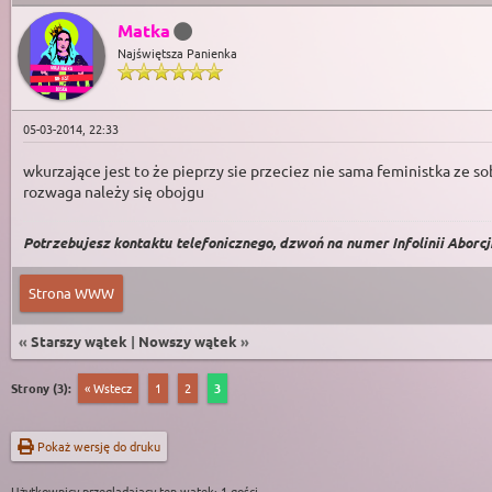
Matka
Najświętsza Panienka
05-03-2014, 22:33
wkurzające jest to że pieprzy sie przeciez nie sama feministka ze so
rozwaga należy się obojgu
Potrzebujesz kontaktu telefonicznego, dzwoń na numer Infolinii Aborcji 
Strona WWW
«
Starszy wątek
|
Nowszy wątek
»
Strony (3):
« Wstecz
1
2
3
Pokaż wersję do druku
Użytkownicy przeglądający ten wątek: 1 gości