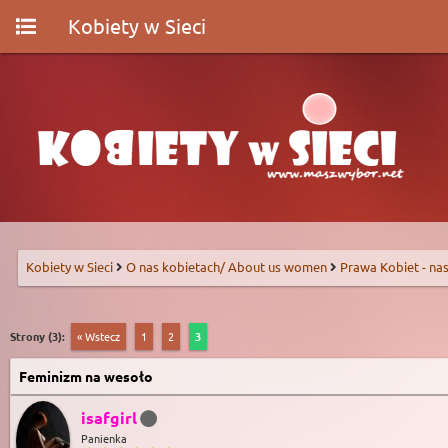
Kobiety w Sieci
Kobiety w Sieci
O nas kobietach/ About us women
Prawa Kobiet - nas
Strony (3):
« Wstecz
1
2
3
Feminizm na wesoło
isafgirl
Panienka