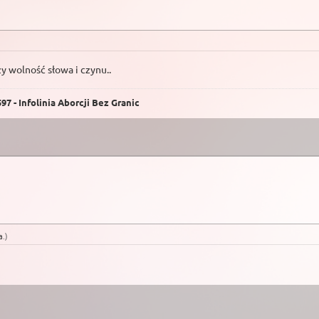
zy wolność słowa i czynu..
7 - Infolinia Aborcji Bez Granic
a
.
)